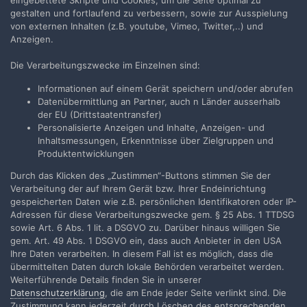
eingebettete Skripte und Cookies, um die Seite optimal zu
der kommt drei mal im Jahr und hat auch relativ viele
gestalten und fortlaufend zu verbessern, sowie zur Ausspielung
16mm Filme. Ich finde ihn super. Und bestelle dort...
von externen Inhalten (z.B. youtube, Vimeo, Twitter,..) und
Anzeigen.
22. April 2012
Die Verarbeitungszwecke im Einzelnen sind:
1
Informationen auf einem Gerät speichern und/oder abrufen
PUNKT
Datenübermittlung an Partner, auch n Länder ausserhalb
der EU (Drittstaatentransfer)
Personalisierte Anzeigen und Inhalte, Anzeigen- und
Inhaltsmessungen, Erkenntnisse über Zielgruppen und
Produktentwicklungen
Filmvorführer.de via Google durchsuchen:
Durch das Klicken des „Zustimmen“-Buttons stimmen Sie der
Verarbeitung der auf Ihrem Gerät bzw. Ihrer Endeinrichtung
gespeicherten Daten wie z.B. persönlichen Identifikatoren oder IP-
Adressen für diese Verarbeitungszwecke gem. § 25 Abs. 1 TTDSG
Sprache
Impressum / Datenschutzerklärung
sowie Art. 6 Abs. 1 lit. a DSGVO zu. Darüber hinaus willigen Sie
Nutzungsbedingungen
gem. Art. 49 Abs. 1 DSGVO ein, dass auch Anbieter in den USA
Ihre Daten verarbeiten. In diesem Fall ist es möglich, dass die
Realisierung: IN-Solution
übermittelten Daten durch lokale Behörden verarbeitet werden.
Powered by Invision Community
Weiterführende Details finden Sie in unserer
Datenschutzerklärung
, die am Ende jeder Seite verlinkt sind. Die
Zustimmung kann jederzeit durch Löschen des entsprechenden