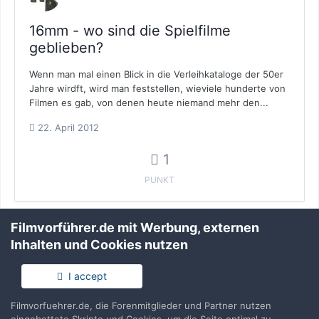
16mm - wo sind die Spielfilme
geblieben?
Wenn man mal einen Blick in die Verleihkataloge der 50er
Jahre wirdft, wird man feststellen, wieviele hunderte von
Filmen es gab, von denen heute niemand mehr den...
22. April 2012
1
PUNKT
Filmvorführer.de mit Werbung, externen
Inhalten und Cookies nutzen
16mm - wo sind die Spielfilme
I accept
geblieben?
Filmvorfuehrer.de, die Forenmitglieder und Partner nutzen
Hallo, besorge dir doch mal den "Neuen Super8 Sammler".