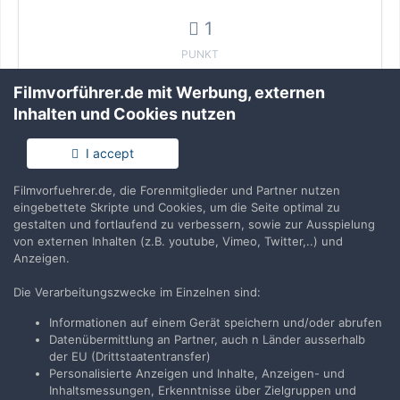
1
PUNKT
Filmvorführer.de mit Werbung, externen
Inhalten und Cookies nutzen
I accept
Film auf Filmkern - wie weiter?
Filmvorfuehrer.de, die Forenmitglieder und Partner nutzen
Hallo. Dies nennt sich immer noch Filmvorführerforum.
eingebettete Skripte und Cookies, um die Seite optimal zu
Obige Beiträge sind für ein "Filmverpfuscherforum"
gestalten und fortlaufend zu verbessern, sowie zur Ausspielung
geeignet. Wer Kosten scheut, sollte die Finger davon...
von externen Inhalten (z.B. youtube, Vimeo, Twitter,..) und
Anzeigen.
25. April 2012
Die Verarbeitungszwecke im Einzelnen sind:
1
Informationen auf einem Gerät speichern und/oder abrufen
PUNKT
Datenübermittlung an Partner, auch n Länder ausserhalb
der EU (Drittstaatentransfer)
Personalisierte Anzeigen und Inhalte, Anzeigen- und
Inhaltsmessungen, Erkenntnisse über Zielgruppen und