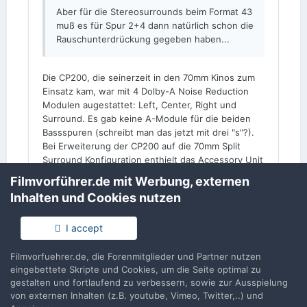
Aber für die Stereosurrounds beim Format 43
muß es für Spur 2+4 dann natürlich schon die
Rauschunterdrückung gegeben haben...
Die CP200, die seinerzeit in den 70mm Kinos zum
Einsatz kam, war mit 4 Dolby-A Noise Reduction
Modulen augestattet: Left, Center, Right und
Surround. Es gab keine A-Module für die beiden
Bassspuren (schreibt man das jetzt mit drei "s"?).
Bei Erweiterung der CP200 auf die 70mm Split
Surround Konfiguration enthielt das Accessory Unit
zwei weitere Dolby-A Module, die die Noise
Filmvorführer.de mit Werbung, externen
Reduction Dekodierung für den HF-Anteil der
Inhalten und Cookies nutzen
beiden Surroundkanäle bewerkstelligte. Insofern
hast Du recht, dass die beiden Surroundkanäle,
I accept
deren HF-Anteil sich auf den Baby Boom Spuren
befand, mit Rauschunterdrückung versehen waren.
Allerdings eben nur im HF-Bereich, nicht aber im
Filmvorfuehrer.de, die Forenmitglieder und Partner nutzen
eingebettete Skripte und Cookies, um die Seite optimal zu
Tieftonbereich.
gestalten und fortlaufend zu verbessern, sowie zur Ausspielung
von externen Inhalten (z.B. youtube, Vimeo, Twitter,..) und