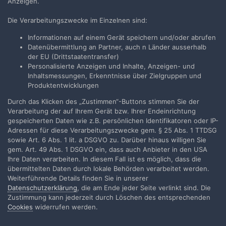
Anzeigen.
Die Verarbeitungszwecke im Einzelnen sind:
Informationen auf einem Gerät speichern und/oder abrufen
Datenübermittlung an Partner, auch n Länder ausserhalb
der EU (Drittstaatentransfer)
Personalisierte Anzeigen und Inhalte, Anzeigen- und
Inhaltsmessungen, Erkenntnisse über Zielgruppen und
Gab es 70mm Filme auch ohne 6-
Produktentwicklungen
Kanal-Ton?
Durch das Klicken des „Zustimmen“-Buttons stimmen Sie der
in
Nostalgie
Verarbeitung der auf Ihrem Gerät bzw. Ihrer Endeinrichtung
gespeicherten Daten wie z.B. persönlichen Identifikatoren oder IP-
Geschrieben
2. Juli 2004
Adressen für diese Verarbeitungszwecke gem. § 25 Abs. 1 TTDSG
sowie Art. 6 Abs. 1 lit. a DSGVO zu. Darüber hinaus willigen Sie
gem. Art. 49 Abs. 1 DSGVO ein, dass auch Anbieter in den USA
Christian_Mueller schrieb:
Ihre Daten verarbeiten. In diesem Fall ist es möglich, dass die
übermittelten Daten durch lokale Behörden verarbeitet werden.
Was ich mich beim Durchsehen von alten
Weiterführende Details finden Sie in unserer
Kinoprogrammen manchmal frage ist, ob es
Datenschutzerklärung
, die am Ende jeder Seite verlinkt sind. Die
auch 70mm Filme mit weniger als 6-Kanal-
Zustimmung kann jederzeit durch Löschen des entsprechenden
Raumton (egal ob TODD-AO 6.0 oder 70mm
Cookies
widerrufen werden.
Dolby Stereo 4.2/5.2) z.B. mit dem 4.0
Kanallayout oder gar nur in Monoton gab?