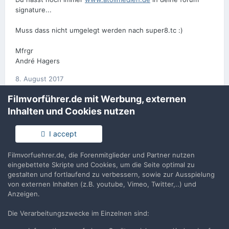
signature...
Muss dass nicht umgelegt werden nach super8.tc :)
Mfrgr
André Hagers
8. August 2017
Filmvorführer.de mit Werbung, externen
Jürgen Lossau
Inhalten und Cookies nutzen
Hallo André, meine Bücher gibt es ja weiterhin auf
www.atollmedien.de und www.super8.tv ist noch
I accept
nicht eröffnet. Aber danke für den Tipp, mache ich
demnächst;). Jürgen
Filmvorfuehrer.de, die Forenmitglieder und Partner nutzen
8. August 2017
eingebettete Skripte und Cookies, um die Seite optimal zu
gestalten und fortlaufend zu verbessern, sowie zur Ausspielung
von externen Inhalten (z.B. youtube, Vimeo, Twitter,..) und
Anzeigen.
Die Verarbeitungszwecke im Einzelnen sind:
Filmvorführer.de via Google durchsuchen: