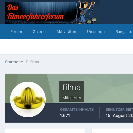
Forum
Galerie
Aktivitäten
Umsehen
Rangliste
Startseite
filma
filma
Mitglieder
GESAMTE INHALTE
BENUTZER SEI
1.671
15. August 2