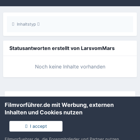
Inhaltstyp
Statusantworten erstellt von LarsvomMars
Noch keine Inhalte vorhanden
Filmvorführer.de via Google durchsuchen:
Filmvorführer.de mit Werbung, externen
Inhalten und Cookies nutzen
Sprache
Impressum / Datenschutzerklärung
I accept
Nutzungsbedingungen
Realisierung: IN-Solution
Filmvorfuehrer.de, die Forenmitglieder und Partner nutzen