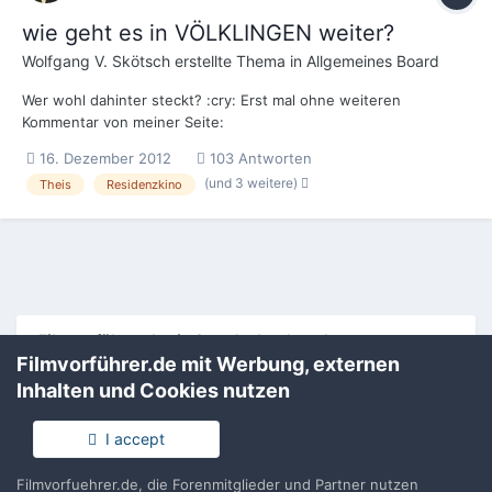
wie geht es in VÖLKLINGEN weiter?
Wolfgang V. Skötsch
erstellte Thema in
Allgemeines Board
Wer wohl dahinter steckt? :cry: Erst mal ohne weiteren
Kommentar von meiner Seite:
http://www.saarbruec...art2812,4541660
16. Dezember 2012
103 Antworten
(und 3 weitere)
Theis
Residenzkino
Filmvorführer.de via Google durchsuchen:
Filmvorführer.de mit Werbung, externen
Inhalten und Cookies nutzen
Sprache
Impressum / Datenschutzerklärung
I accept
Nutzungsbedingungen
Realisierung: IN-Solution
Filmvorfuehrer.de, die Forenmitglieder und Partner nutzen
Powered by Invision Community