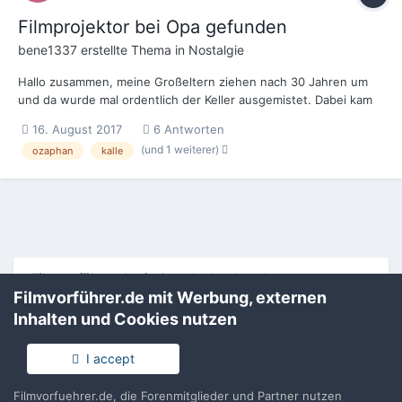
Filmprojektor bei Opa gefunden
bene1337
erstellte Thema in
Nostalgie
Hallo zusammen, meine Großeltern ziehen nach 30 Jahren um
und da wurde mal ordentlich der Keller ausgemistet. Dabei kam
auch der Filmprojektor von meinem Urgroßvater zum Vorschein.
16. August 2017
6 Antworten
Da ich leider so gar keine Ahnung von der Materie habe, dachte
(und 1 weiterer)
ozaphan
kalle
ich mir, dass mir in diesem Forum vielleicht weiter...
Filmvorführer.de via Google durchsuchen:
Filmvorführer.de mit Werbung, externen
Inhalten und Cookies nutzen
Sprache
Impressum / Datenschutzerklärung
I accept
Nutzungsbedingungen
Realisierung: IN-Solution
Filmvorfuehrer.de, die Forenmitglieder und Partner nutzen
Powered by Invision Community