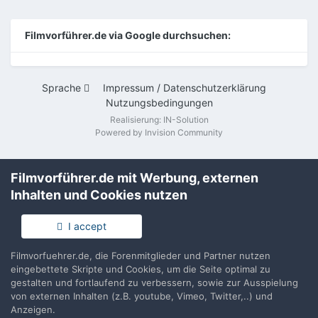
Filmvorführer.de via Google durchsuchen:
Sprache
Impressum / Datenschutzerklärung
Nutzungsbedingungen
Realisierung: IN-Solution
Powered by Invision Community
Filmvorführer.de mit Werbung, externen
Inhalten und Cookies nutzen
I accept
Filmvorfuehrer.de, die Forenmitglieder und Partner nutzen
eingebettete Skripte und Cookies, um die Seite optimal zu
gestalten und fortlaufend zu verbessern, sowie zur Ausspielung
von externen Inhalten (z.B. youtube, Vimeo, Twitter,..) und
Anzeigen.