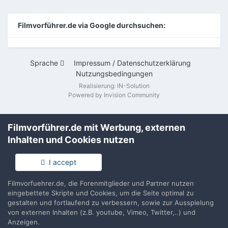
Filmvorführer.de via Google durchsuchen:
Sprache
Impressum / Datenschutzerklärung
Nutzungsbedingungen
Realisierung: IN-Solution
Powered by Invision Community
Filmvorführer.de mit Werbung, externen
Inhalten und Cookies nutzen
I accept
Filmvorfuehrer.de, die Forenmitglieder und Partner nutzen
eingebettete Skripte und Cookies, um die Seite optimal zu
gestalten und fortlaufend zu verbessern, sowie zur Ausspielung
von externen Inhalten (z.B. youtube, Vimeo, Twitter,..) und
Anzeigen.