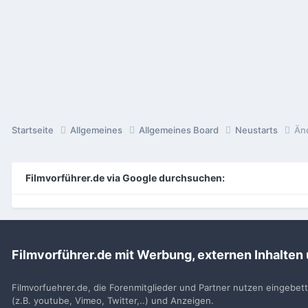
Startseite
Allgemeines
Allgemeines Board
Neustarts
Än
Filmvorführer.de via Google durchsuchen:
Sp
Filmvorführer.de mit Werbung, externen Inhalten
Filmvorfuehrer.de, die Forenmitglieder und Partner nutzen eingebet
(z.B. youtube, Vimeo, Twitter,..) und Anzeigen.