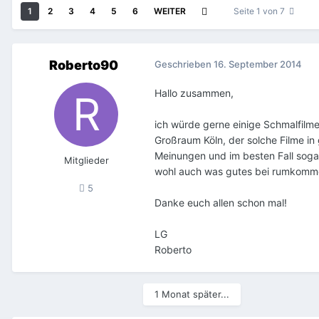
1
2
3
4
5
6
WEITER
Seite 1 von 7
Roberto90
Geschrieben
16. September 2014
Hallo zusammen,
ich würde gerne einige Schmalfilme
Großraum Köln, der solche Filme in 
Meinungen und im besten Fall soga
Mitglieder
wohl auch was gutes bei rumkomme
5
Danke euch allen schon mal!
LG
Roberto
1 Monat später...