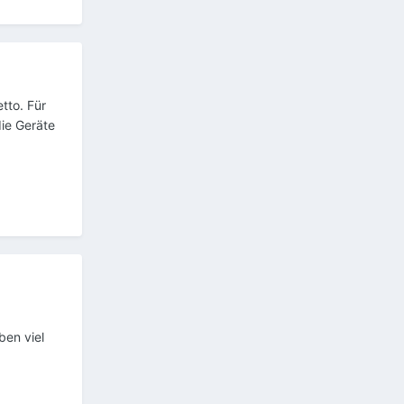
tto. Für
die Geräte
ben viel