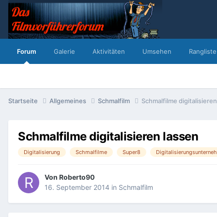
Forum
Galerie
Aktivitäten
Umsehen
Rangliste
Startseite
Allgemeines
Schmalfilm
Schmalfilme digitalisiere
Schmalfilme digitalisieren lassen
Digitalisierung
Schmalfilme
Super8
Digitalisierungsuntern
Von
Roberto90
16. September 2014
in
Schmalfilm