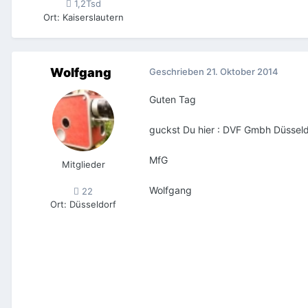
1,2Tsd
Ort
:
Kaiserslautern
Wolfgang
Geschrieben
21. Oktober 2014
Guten Tag
guckst Du hier : DVF Gmbh Düsseld
MfG
Mitglieder
Wolfgang
22
Ort
:
Düsseldorf