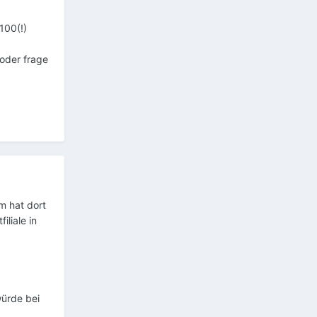
100(!)
;oder frage
m hat dort
liale in
würde bei