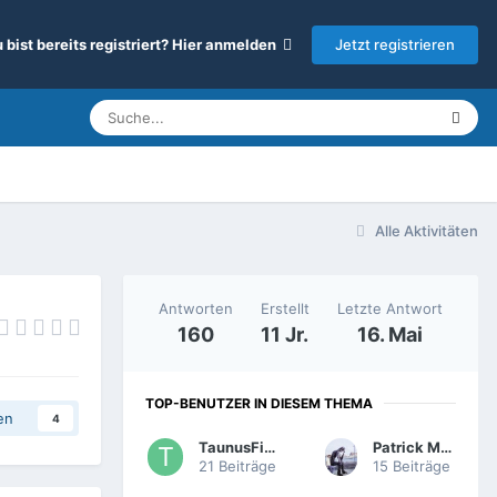
Jetzt registrieren
 bist bereits registriert? Hier anmelden
Alle Aktivitäten
Antworten
Erstellt
Letzte Antwort
160
11 Jr.
16. Mai
TOP-BENUTZER IN DIESEM THEMA
en
4
TaunusFilm
Patrick Müller
21 Beiträge
15 Beiträge