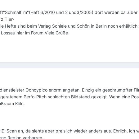
rift"Schmalfilm"(Heft 6/2010 und 2 und3/2005),dort werden ca .über 
 z.T.er-
e Hefte sind beim Verlag Schiele und Schön in Berlin noch erhältlich
Lossau hier im Forum.Viele Grüße
dienstleister Ochoypico enorm angetan. Einzig ein geschrumpfter Fil
eratenem Perfo-Pitch schlechten Bildstand gezeigt. Wenn eine Postfi
roßraum Köln.
D-Scan an, da siehts aber preislich wieder anders aus. Ehrlich, ich 
ene Region verharren.