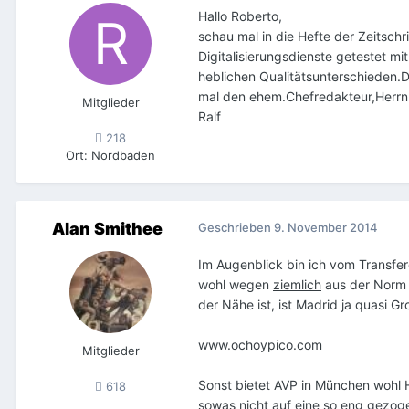
Hallo Roberto,
schau mal in die Hefte der Zeitsch
Digitalisierungsdienste getestet mit
heblichen Qualitätsunterschieden.Di
mal den ehem.Chefredakteur,Herrn 
Mitglieder
Ralf
218
Ort
:
Nordbaden
Alan Smithee
Geschrieben
9. November 2014
Im Augenblick bin ich vom Transfer
wohl wegen
ziemlich
aus der Norm g
der Nähe ist, ist Madrid ja quasi G
www.ochoypico.com
Mitglieder
Sonst bietet AVP in München wohl H
618
sowas nicht auf eine so eng gezog