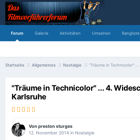
Forum
Galerie
Aktivitäten
Umsehen
Rangliste
Startseite
Allgemeines
Nostalgie
"Träume in Technicolor" .
"Träume in Technicolor" ... 4. Wide
Karlsruhe
Von
preston sturges
12. November 2014
in
Nostalgie