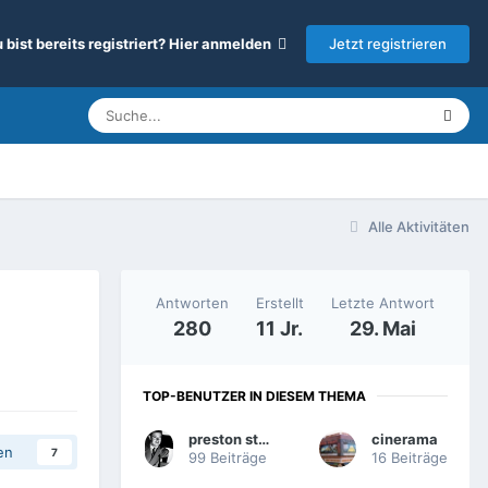
Jetzt registrieren
 bist bereits registriert? Hier anmelden
Alle Aktivitäten
Antworten
Erstellt
Letzte Antwort
280
11 Jr.
29. Mai
TOP-BENUTZER IN DIESEM THEMA
preston sturges
cinerama
en
7
99 Beiträge
16 Beiträge