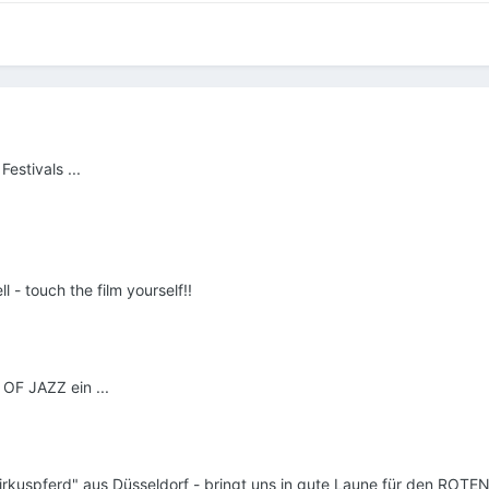
estivals ...
ll - touch the film yourself!!
 OF JAZZ ein ...
irkuspferd" aus Düsseldorf - bringt uns in gute Laune für den ROT