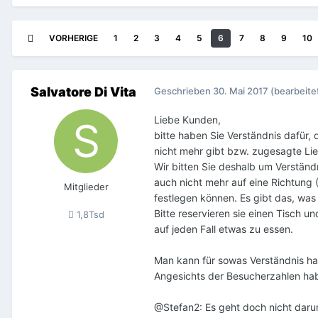
VORHERIGE
1
2
3
4
5
6
7
8
9
10
Salvatore Di Vita
Geschrieben
30. Mai 2017
(bearbeite
Liebe Kunden,
bitte haben Sie Verständnis dafür,
nicht mehr gibt bzw. zugesagte Li
Wir bitten Sie deshalb um Verständ
auch nicht mehr auf eine Richtung
Mitglieder
festlegen können. Es gibt das, wa
Bitte reservieren sie einen Tisch 
1,8Tsd
auf jeden Fall etwas zu essen.
Man kann für sowas Verständnis ha
Angesichts der Besucherzahlen hab
@Stefan2: Es geht doch nicht daru