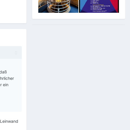
 daß
hrlicher
r ein
e Leinwand