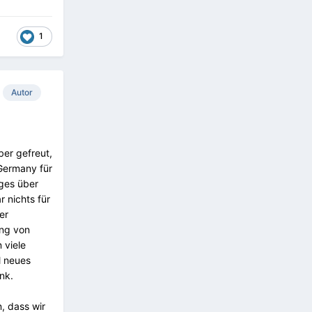
1
Autor
ber gefreut,
Germany für
iges über
r nichts für
er
ung von
 viele
l neues
ank.
, dass wir