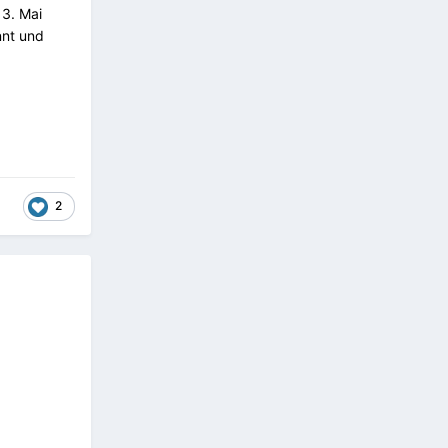
13. Mai
nnt und
2