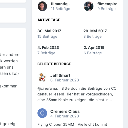
filmantiques
filmempire
11 Beiträge
9 Beiträge
AKTIVE TAGE
30. Mai 2017
29. Mai 2017
15 Beiträge
8 Beiträge
4. Feb 2023
2. Apr 2015
7 Beiträge
6 Beiträge
oder andere
nk werden.
BELIEBTE BEITRÄGE
dern uns
ssen usw.)
Jeff Smart
6. Februar 2023
e bekommen
@cinerama: Bitte doch die Beiträge von CC
genauer lesen! Hier hat er vorgeschlagen,
eine 35mm Kopie zu zeigen, die nicht in...
Cremers Claus
4. Februar 2023
t gezeigt
Flying Clipper 35MM Vielleicht kommt