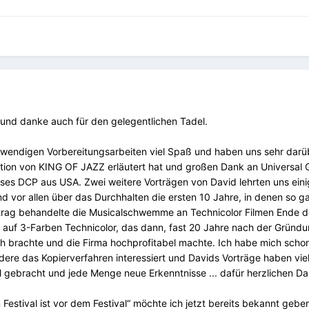
 und danke auch für den gelegentlichen Tadel.
aufwendigen Vorbereitungsarbeiten viel Spaß und haben uns sehr darü
ation von KING OF JAZZ erläutert hat und großen Dank an Universal 
eses DCP aus USA. Zwei weitere Vorträgen von David lehrten uns ein
d vor allen über das Durchhalten die ersten 10 Jahre, in denen so ga
rtrag behandelte die Musicalschwemme an Technicolor Filmen Ende d
 auf 3-Farben Technicolor, das dann, fast 20 Jahre nach der Gründ
h brachte und die Firma hochprofitabel machte. Ich habe mich schon
dere das Kopierverfahren interessiert und Davids Vorträge haben vie
l gebracht und jede Menge neue Erkenntnisse ... dafür herzlichen D
stival ist vor dem Festival“ möchte ich jetzt bereits bekannt geben