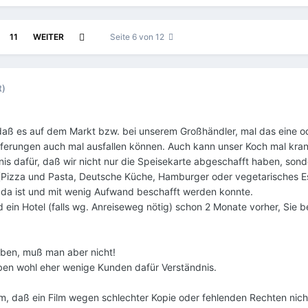
11
WEITER
Seite 6 von 12
t)
 daß es auf dem Markt bzw. bei unserem Großhändler, mal das eine 
eferungen auch mal ausfallen können. Auch kann unser Koch mal kra
nis dafür, daß wir nicht nur die Speisekarte abgeschafft haben, son
 (Pizza und Pasta, Deutsche Küche, Hamburger oder vegetarisches E
s da ist und mit wenig Aufwand beschafft werden konnte.
und ein Hotel (falls wg. Anreiseweg nötig) schon 2 Monate vorher, Si
ben, muß man aber nicht!
en wohl eher wenige Kunden dafür Verständnis.
m, daß ein Film wegen schlechter Kopie oder fehlenden Rechten nich