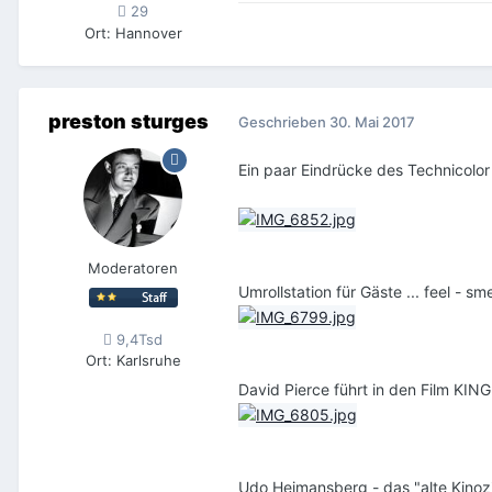
29
Ort
:
Hannover
preston sturges
Geschrieben
30. Mai 2017
Ein paar Eindrücke des Technicolor F
Moderatoren
Umrollstation für Gäste ... feel - sme
9,4Tsd
Ort
:
Karlsruhe
David Pierce führt in den Film KING
Udo Heimansberg - das "alte Kinoz