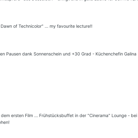
Dawn of Technicolor" ... my favourite lecture!!
n den Pausen dank Sonnenschein und +30 Grad - Küchenchefin Galina
m ersten Film ... Frühstücksbuffet in der "Cinerama" Lounge - bei 
ehen!