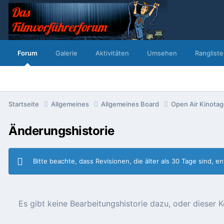
Forum
Galerie
Aktivitäten
Umsehen
Rangliste
Startseite
Allgemeines
Allgemeines Board
Open Air Kinota
Änderungshistorie
Bitte beachte, dass Revisionen, die älter als 30 Tage sind, 
Es gibt keine Bearbeitungshistorie dazu, oder diese