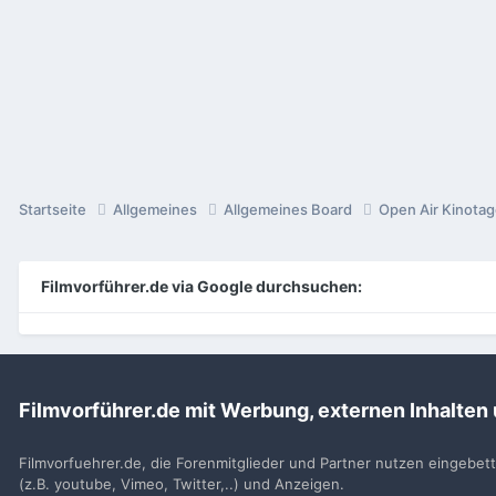
Startseite
Allgemeines
Allgemeines Board
Open Air Kinota
Filmvorführer.de via Google durchsuchen:
Sp
Filmvorführer.de mit Werbung, externen Inhalten
Filmvorfuehrer.de, die Forenmitglieder und Partner nutzen eingebet
(z.B. youtube, Vimeo, Twitter,..) und Anzeigen.