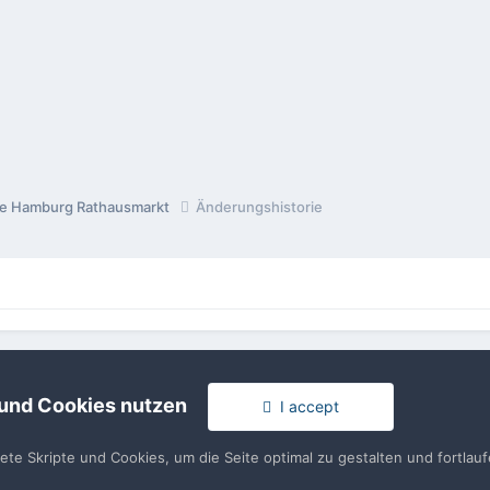
ge Hamburg Rathausmarkt
Änderungshistorie
rache
Impressum / Datenschutzerklärung
Nutzungsbedingun
Realisierung: IN-Solution
 und Cookies nutzen
I accept
Powered by Invision Community
tete Skripte und Cookies, um die Seite optimal zu gestalten und fortla