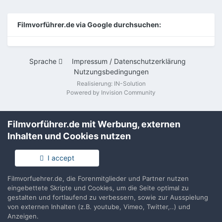
Filmvorführer.de via Google durchsuchen:
Sprache
Impressum / Datenschutzerklärung
Nutzungsbedingungen
Realisierung: IN-Solution
Powered by Invision Community
Filmvorführer.de mit Werbung, externen
Inhalten und Cookies nutzen
I accept
Filmvorfuehrer.de, die Forenmitglieder und Partner nutzen
eingebettete Skripte und Cookies, um die Seite optimal zu
gestalten und fortlaufend zu verbessern, sowie zur Ausspielung
von externen Inhalten (z.B. youtube, Vimeo, Twitter,..) und
Anzeigen.