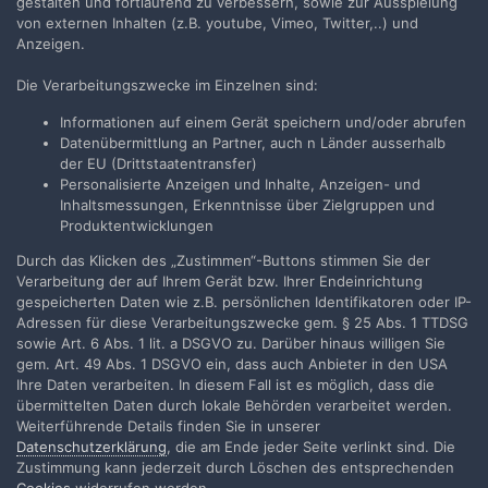
gestalten und fortlaufend zu verbessern, sowie zur Ausspielung
von externen Inhalten (z.B. youtube, Vimeo, Twitter,..) und
Anzeigen.
Die Verarbeitungszwecke im Einzelnen sind:
Teilen
Folgen
2
Informationen auf einem Gerät speichern und/oder abrufen
Datenübermittlung an Partner, auch n Länder ausserhalb
der EU (Drittstaatentransfer)
Zur Themenübersicht
Personalisierte Anzeigen und Inhalte, Anzeigen- und
Inhaltsmessungen, Erkenntnisse über Zielgruppen und
Produktentwicklungen
Durch das Klicken des „Zustimmen“-Buttons stimmen Sie der
Filmvorführer.de via Google durchsuchen:
Verarbeitung der auf Ihrem Gerät bzw. Ihrer Endeinrichtung
gespeicherten Daten wie z.B. persönlichen Identifikatoren oder IP-
Adressen für diese Verarbeitungszwecke gem. § 25 Abs. 1 TTDSG
Sprache
Impressum / Datenschutzerklärung
sowie Art. 6 Abs. 1 lit. a DSGVO zu. Darüber hinaus willigen Sie
gem. Art. 49 Abs. 1 DSGVO ein, dass auch Anbieter in den USA
Nutzungsbedingungen
Ihre Daten verarbeiten. In diesem Fall ist es möglich, dass die
Realisierung: IN-Solution
übermittelten Daten durch lokale Behörden verarbeitet werden.
Powered by Invision Community
Weiterführende Details finden Sie in unserer
Datenschutzerklärung
, die am Ende jeder Seite verlinkt sind. Die
Zustimmung kann jederzeit durch Löschen des entsprechenden