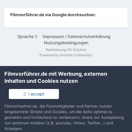
Filmvorführer.de via Google durchsuchen:
Sprache
Impressum / Datenschutzerklärung
Nutzungsbedingungen
Realisierung: IN-Solution
Powered by Invision Community
Filmvorführer.de mit Werbung, externen
Inhalten und Cookies nutzen
I accept
Filmvorfuehrer.de, die Forenmitglieder und Partner nutzen
eingebettete Skripte und Cookies, um die Seite optimal zu
gestalten und fortlaufend zu verbessern, sowie zur Ausspielung
von externen Inhalten (z.B. youtube, Vimeo, Twitter,..) und
Anzeigen.