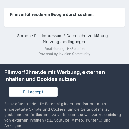
Filmvorführer.de via Google durchsuchen:
Sprache
Impressum / Datenschutzerklärung
Nutzungsbedingungen
Realisierung: IN-Solution
Powered by Invision Community
Filmvorführer.de mit Werbung, externen
Inhalten und Cookies nutzen
I accept
Filmvorfuehrer.de, die Forenmitglieder und Partner nutzen
eingebettete Skripte und Cookies, um die Seite optimal zu
gestalten und fortlaufend zu verbessern, sowie zur Ausspielung
von externen Inhalten (z.B. youtube, Vimeo, Twitter,..) und
Anzeigen.