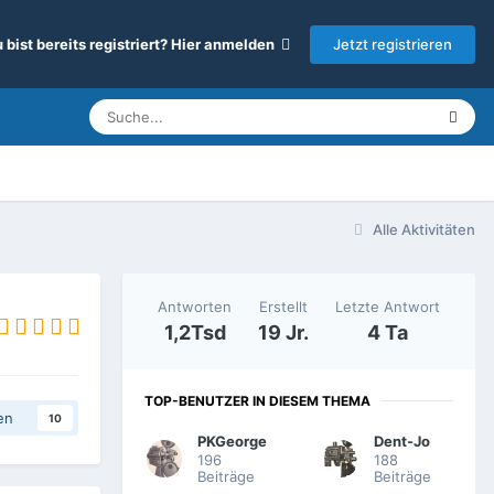
Jetzt registrieren
 bist bereits registriert? Hier anmelden
Alle Aktivitäten
Antworten
Erstellt
Letzte Antwort
1,2Tsd
19 Jr.
4 Ta
TOP-BENUTZER IN DIESEM THEMA
en
10
PKGeorge
Dent-Jo
196
188
Beiträge
Beiträge