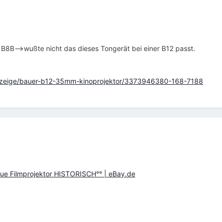
r B8B-->wußte nicht das dieses Tongerät bei einer B12 passt.
anzeige/bauer-b12-35mm-kinoprojektor/3373946380-168-7188
e Filmprojektor HISTORISCH°° | eBay.de