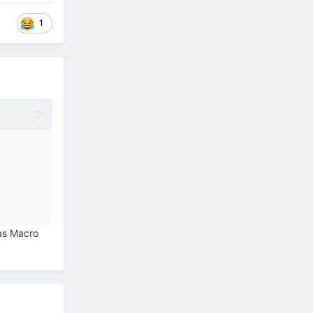
1
as Macro