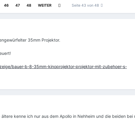
46
47
48
WEITER
Seite 43 von 48
ngewürfelter 35mm Projektor.
euert!
nzeige/bauer-b-8-35mm-kinoprojektor-projektor-mit-zubehoer-s-
 ältere kenne ich nur aus dem Apollo in Nehheim und die beiden bei 