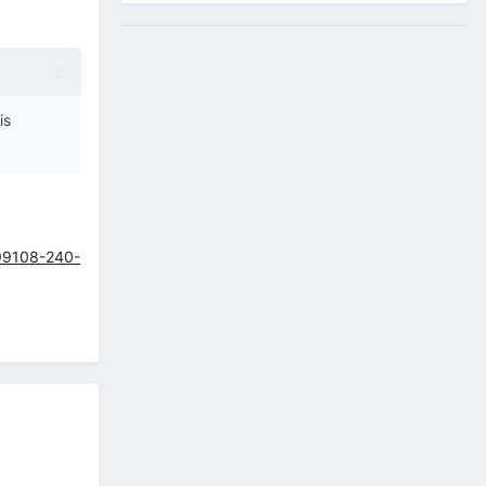
is
199108-240-