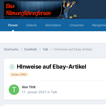
Forum
Galerie
Aktivitäten
Umsehen
Rangliste
Startseite
Smalltalk
Talk
HInweise auf Ebay-Artikel
HInweise auf Ebay-Artikel
Dolby CP65
Von
THX
17. Januar 2007
in
Talk