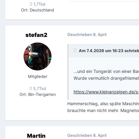
1,7Tsd
Ort
:
Deutschland
stefan2
Geschrieben
8. April
Am 7.4.2026 um 16:23 schrie
...und ein Tongerät von einer B
Mitglieder
Wurde vermutlich drangefriemel
5,7Tsd
https://www.kleinanzeigen.de
Ort
:
Bln-Tiergarten
Hammerschlag, also späte Maschine
brauchte man nicht mehr. Magneton 
Martin
Geschrieben
8. April