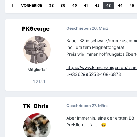
VORHERIGE
38
39
40
41
42
43
44
45
PKGeorge
Geschrieben
26. März
Bauer B8 in schwarz/grün zusamme
Incl. uraltem Magnettongerät.
Preis wie immer hoffnungslos übert
https://www.kleinanzeigen.de/s-a
Mitglieder
u-/3362995253-168-6873
1,2Tsd
TK-Chris
Geschrieben
27. März
Aber immerhin, eine der ersten B8 -
Preislich..... ja.....
😄