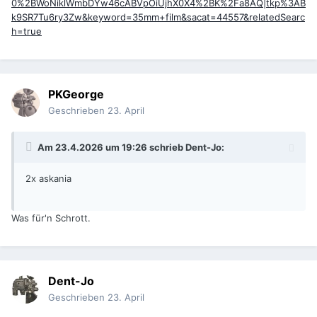
0%2BWoNiklWmbDYw46cABVpOiUjhX0X4%2BK%2Fa8AQ|tkp%3AB
k9SR7Tu6ry3Zw&keyword=35mm+film&sacat=44557&relatedSearc
h=true
PKGeorge
Geschrieben
23. April
Am 23.4.2026 um 19:26 schrieb
Dent-Jo
:
2x askania
Was für'n Schrott.
Dent-Jo
Geschrieben
23. April