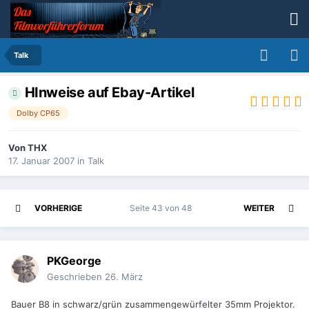
Talk
HInweise auf Ebay-Artikel
Dolby CP65
Von
THX
17. Januar 2007
in
Talk
VORHERIGE
Seite 43 von 48
WEITER
PKGeorge
Geschrieben
26. März
Bauer B8 in schwarz/grün zusammengewürfelter 35mm Projektor.