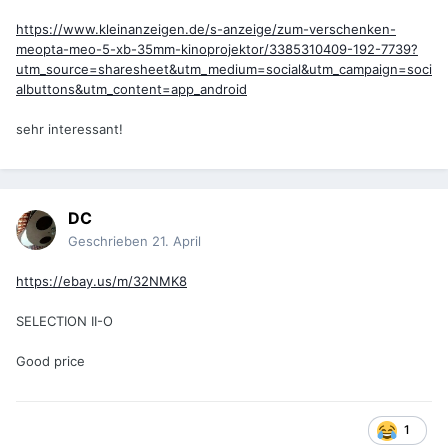
https://www.kleinanzeigen.de/s-anzeige/zum-verschenken-
meopta-meo-5-xb-35mm-kinoprojektor/3385310409-192-7739?
utm_source=sharesheet&utm_medium=social&utm_campaign=soci
albuttons&utm_content=app_android
sehr interessant!
DC
Geschrieben
21. April
https://ebay.us/m/32NMK8
SELECTION II-O
Good price
1