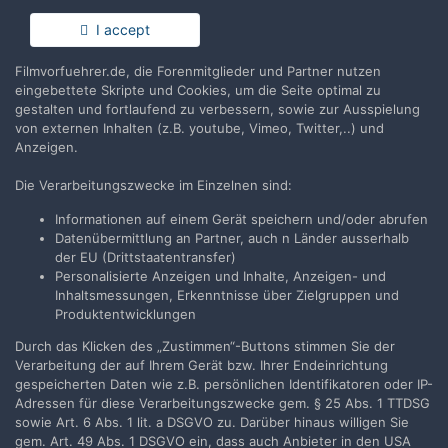
Anmelden
Du hast bereits ein Benutzerkonto? Melde Dich hier an.
I accept
Filmvorfuehrer.de, die Forenmitglieder und Partner nutzen
Jetzt anmelden
eingebettete Skripte und Cookies, um die Seite optimal zu
gestalten und fortlaufend zu verbessern, sowie zur Ausspielung
von externen Inhalten (z.B. youtube, Vimeo, Twitter,..) und
Anzeigen.
Die Verarbeitungszwecke im Einzelnen sind:
Teilen
Folgen
10
Informationen auf einem Gerät speichern und/oder abrufen
Datenübermittlung an Partner, auch n Länder ausserhalb
der EU (Drittstaatentransfer)
Zur Themenübersicht
Personalisierte Anzeigen und Inhalte, Anzeigen- und
Inhaltsmessungen, Erkenntnisse über Zielgruppen und
Produktentwicklungen
Durch das Klicken des „Zustimmen“-Buttons stimmen Sie der
Filmvorführer.de via Google durchsuchen:
Verarbeitung der auf Ihrem Gerät bzw. Ihrer Endeinrichtung
gespeicherten Daten wie z.B. persönlichen Identifikatoren oder IP-
Adressen für diese Verarbeitungszwecke gem. § 25 Abs. 1 TTDSG
Sprache
Impressum / Datenschutzerklärung
sowie Art. 6 Abs. 1 lit. a DSGVO zu. Darüber hinaus willigen Sie
gem. Art. 49 Abs. 1 DSGVO ein, dass auch Anbieter in den USA
Nutzungsbedingungen