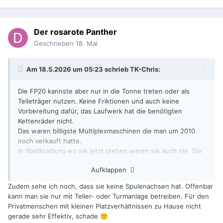
Der rosarote Panther
Geschrieben
18. Mai
Am 18.5.2026 um 05:23 schrieb
TK-Chris
:
Die FP20 kannste aber nur in die Tonne treten oder als
Teileträger nutzen. Keine Friktionen und auch keine
Vorbereitung dafür, das Laufwerk hat die benötigten
Kettenräder nicht.
Das waren billigste Multiplexmaschinen die man um 2010
noch verkauft hatte.
In Waldkraiburg wo sie jetzt stehen waren sie auch nie. Die
haben mit dem dortigen Kino nicht wirklich was zu tun und
Aufklappen
derjenige welche, der sie verkaufen will, ist die Putzkraft,
also Vorsicht!
Zudem sehe ich noch, dass sie keine Spulenachsen hat. Offenbar
kann man sie nur mit Teller- oder Turmanlage betreiben. Für den
Privatmenschen mit kleinen Platzverhältnissen zu Hause nicht
gerade sehr Effektiv, schade
🙁