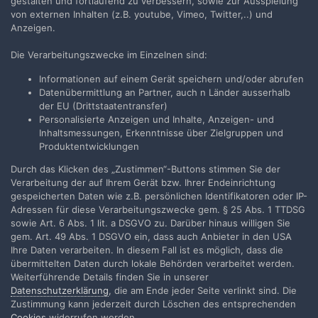
gestalten und fortlaufend zu verbessern, sowie zur Ausspielung
von externen Inhalten (z.B. youtube, Vimeo, Twitter,..) und
Anzeigen.
Die Verarbeitungszwecke im Einzelnen sind:
Teilen
Folgen
10
Informationen auf einem Gerät speichern und/oder abrufen
Datenübermittlung an Partner, auch n Länder ausserhalb
der EU (Drittstaatentransfer)
Zur Themenübersicht
Personalisierte Anzeigen und Inhalte, Anzeigen- und
Inhaltsmessungen, Erkenntnisse über Zielgruppen und
Produktentwicklungen
Durch das Klicken des „Zustimmen“-Buttons stimmen Sie der
Filmvorführer.de via Google durchsuchen:
Verarbeitung der auf Ihrem Gerät bzw. Ihrer Endeinrichtung
gespeicherten Daten wie z.B. persönlichen Identifikatoren oder IP-
Adressen für diese Verarbeitungszwecke gem. § 25 Abs. 1 TTDSG
Sprache
Impressum / Datenschutzerklärung
sowie Art. 6 Abs. 1 lit. a DSGVO zu. Darüber hinaus willigen Sie
gem. Art. 49 Abs. 1 DSGVO ein, dass auch Anbieter in den USA
Nutzungsbedingungen
Ihre Daten verarbeiten. In diesem Fall ist es möglich, dass die
Realisierung: IN-Solution
übermittelten Daten durch lokale Behörden verarbeitet werden.
Powered by Invision Community
Weiterführende Details finden Sie in unserer
Datenschutzerklärung
, die am Ende jeder Seite verlinkt sind. Die
Zustimmung kann jederzeit durch Löschen des entsprechenden
Cookies
widerrufen werden.