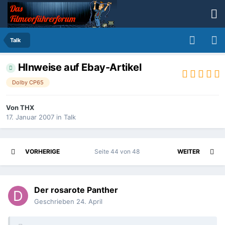
Talk
HInweise auf Ebay-Artikel
Dolby CP65
Von
THX
17. Januar 2007
in
Talk
VORHERIGE
Seite 44 von 48
WEITER
Der rosarote Panther
Geschrieben
24. April