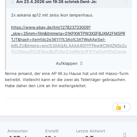
Am 23.4.2026 um 19:26 schrieb
Dent-Jo
:
2x askania ap12 mit zeiss ikon lampenhaus.
https://www.ebay.de/itm/127823733009?
_skw=35mm+film&itmmeta=01KPXWTPW3XSFBJXM2FM5PR
TJT&hash=item1dc2e36111%3Ag%3ATWgAAeSwI-
lp6LZU&itmprp=enc%3AAQALAAAA4GfYFPkwiKCW4ZNSs2u
11xCIXpsq5CU5TpgcBxZUSxrZJnKNs%2FtFYwOyfrllZq2cevjp
R6EAyGK5si%2BjyPNSKV%2BoDRTPP2%2F6%2Fi5Vb8HoFgV
Aufklappen
5nSBAYWQOr%2FqWtM0bQuDFdSckcryHCTCP8W5AkMmX3
WSRp8hNGpEoMAJN17aD9zfyaFyIIq1%2FPXCH1pr3lLfbN9Z1
Kenne jemand, der eine AP XII zu Hause hat und mit Hasso-Turm
EGHtLW%2BPzQuMyu20Fl6mqlMGLSTavq%2B%2FyhbjeANI0
betreibt. Vielleicht kann er die zwei als Teileträger gebrauchen.
mpFrOmN2rX9zNBPOuNUajtrDpv0%2BWoNiklWmbDYw46cA
Habe daher den Link an ihn weitergeleitet.
BVpOiUjhX0X4%2BK%2Fa8AQ|tkp%3ABk9SR7Tu6ry3Zw&key
word=35mm+film&sacat=44557&relatedSearch=true
1
Antworten
Erstellt
Letzte Antwort