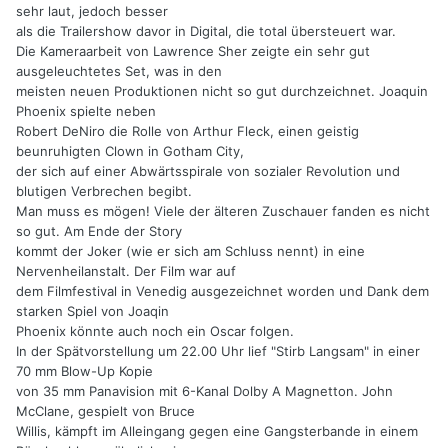
sehr laut, jedoch besser
als die Trailershow davor in Digital, die total übersteuert war.
Die Kameraarbeit von Lawrence Sher zeigte ein sehr gut
ausgeleuchtetes Set, was in den
meisten neuen Produktionen nicht so gut durchzeichnet. Joaquin
Phoenix spielte neben
Robert DeNiro die Rolle von Arthur Fleck, einen geistig
beunruhigten Clown in Gotham City,
der sich auf einer Abwärtsspirale von sozialer Revolution und
blutigen Verbrechen begibt.
Man muss es mögen! Viele der älteren Zuschauer fanden es nicht
so gut. Am Ende der Story
kommt der Joker (wie er sich am Schluss nennt) in eine
Nervenheilanstalt. Der Film war auf
dem Filmfestival in Venedig ausgezeichnet worden und Dank dem
starken Spiel von Joaqin
Phoenix könnte auch noch ein Oscar folgen.
In der Spätvorstellung um 22.00 Uhr lief "Stirb Langsam" in einer
70 mm Blow-Up Kopie
von 35 mm Panavision mit 6-Kanal Dolby A Magnetton. John
McClane, gespielt von Bruce
Willis, kämpft im Alleingang gegen eine Gangsterbande in einem