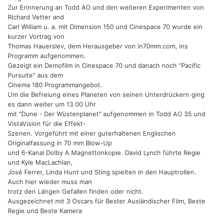
Zur Erinnerung an Todd AO und den weiteren Experimenten von
Richard Vetter and
Carl William u. a. mit Dimension 150 und Cinespace 70 wurde ein
kurzer Vortrag von
Thomas Hauerslev, dem Herausgeber von in70mm.com, ins
Programm aufgenommen.
Gezeigt ein Demofilm in Cinespace 70 und danach noch "Pacific
Pursuite" aus dem
Cinema 180 Programmangebot.
Um die Befreiung eines Planeten von seinen Unterdrückern ging
es dann weiter um 13.00 Uhr
mit "Dune - Der Wüstenplanet" aufgenommen in Todd AO 35 und
VistaVision für die Effekt-
Szenen. Vorgeführt mit einer guterhaltenen Englischen
Originalfassung in 70 mm Blow-Up
und 6-Kanal Dolby A Magnettonkopie. David Lynch führte Regie
und Kyle MacLachlan,
José Ferrer, Linda Hunt und Sting spielten in den Hauptrollen.
Auch hier wieder muss man
trotz den Längen Gefallen finden oder nicht.
Ausgezeichnet mit 3 Oscars für Bester Ausländischer Film, Beste
Regie und Beste Kamera