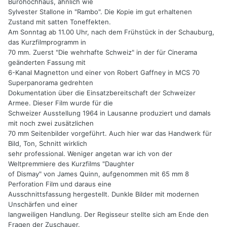
Bürohochhaus, ähnlich wie
Sylvester Stallone in "Rambo". Die Kopie im gut erhaltenen
Zustand mit satten Toneffekten.
Am Sonntag ab 11.00 Uhr, nach dem Frühstück in der Schauburg,
das Kurzfilmprogramm in
70 mm. Zuerst "Die wehrhafte Schweiz" in der für Cinerama
geänderten Fassung mit
6-Kanal Magnetton und einer von Robert Gaffney in MCS 70
Superpanorama gedrehten
Dokumentation über die Einsatzbereitschaft der Schweizer
Armee. Dieser Film wurde für die
Schweizer Ausstellung 1964 in Lausanne produziert und damals
mit noch zwei zusätzlichen
70 mm Seitenbilder vorgeführt. Auch hier war das Handwerk für
Bild, Ton, Schnitt wirklich
sehr professional. Weniger angetan war ich von der
Weltpremmiere des Kurzfilms "Daughter
of Dismay" von James Quinn, aufgenommen mit 65 mm 8
Perforation Film und daraus eine
Ausschnittsfassung hergestellt. Dunkle Bilder mit modernen
Unschärfen und einer
langweiligen Handlung. Der Regisseur stellte sich am Ende den
Fragen der Zuschauer.