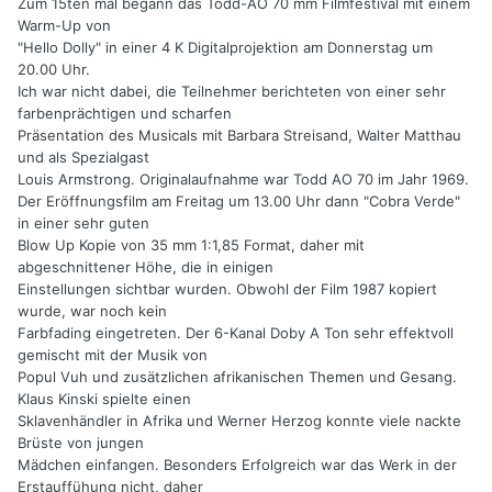
Zum 15ten mal begann das Todd-AO 70 mm Filmfestival mit einem
Warm-Up von
"Hello Dolly" in einer 4 K Digitalprojektion am Donnerstag um
20.00 Uhr.
Ich war nicht dabei, die Teilnehmer berichteten von einer sehr
farbenprächtigen und scharfen
Präsentation des Musicals mit Barbara Streisand, Walter Matthau
und als Spezialgast
Louis Armstrong.
Originalaufnahme war Todd AO 70 im Jahr 1969.
Der Eröffnungsfilm am Freitag um 13.00 Uhr dann "Cobra Verde"
in einer sehr guten
Blow Up Kopie von 35 mm 1:1,85 Format, daher mit
abgeschnittener Höhe, die in einigen
Einstellungen sichtbar wurden. Obwohl der Film 1987 kopiert
wurde, war noch kein
Farbfading eingetreten. Der 6-Kanal Doby A Ton sehr effektvoll
gemischt mit der Musik von
Popul Vuh und zusätzlichen afrikanischen Themen und Gesang.
Klaus Kinski spielte einen
Sklavenhändler in Afrika und Werner Herzog konnte viele nackte
Brüste von jungen
Mädchen einfangen. Besonders Erfolgreich war das Werk in der
Erstauffühung nicht, daher