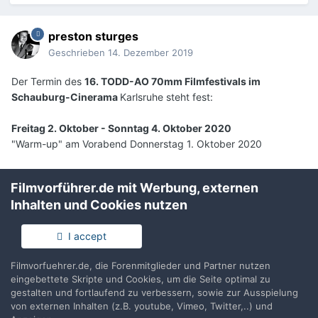
preston sturges
Geschrieben
14. Dezember 2019
Der Termin des
16. TODD-AO 70mm Filmfestivals im
Schauburg-Cinerama
Karlsruhe steht fest:
Freitag 2. Oktober - Sonntag 4. Oktober 2020
"Warm-up" am Vorabend Donnerstag 1. Oktober 2020
Filmvorführer.de mit Werbung, externen
5 Wochen später...
Inhalten und Cookies nutzen
I accept
preston sturges
Geschrieben
12. Januar 2020
Filmvorfuehrer.de, die Forenmitglieder und Partner nutzen
eingebettete Skripte und Cookies, um die Seite optimal zu
Nachlese ... 70mm Todd-AO Filmfestival Schauburg Cinerama
gestalten und fortlaufend zu verbessern, sowie zur Ausspielung
Karlsruhe - Oktober 2019
von externen Inhalten (z.B. youtube, Vimeo, Twitter,..) und