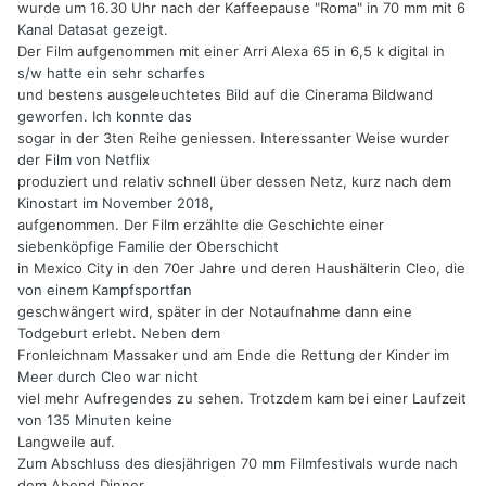
wurde um 16.30 Uhr nach der Kaffeepause "Roma" in 70 mm mit 6
Kanal Datasat gezeigt.
Der Film aufgenommen mit einer Arri Alexa 65 in 6,5 k digital in
s/w hatte ein sehr scharfes
und bestens ausgeleuchtetes Bild auf die Cinerama Bildwand
geworfen. Ich konnte das
sogar in der 3ten Reihe geniessen. Interessanter Weise wurder
der Film von Netflix
produziert und relativ schnell über dessen Netz, kurz nach dem
Kinostart im November 2018,
aufgenommen. Der Film erzählte die Geschichte einer
siebenköpfige Familie der Oberschicht
in Mexico City in den 70er Jahre und deren Haushälterin Cleo, die
von einem Kampfsportfan
geschwängert wird, später in der Notaufnahme dann eine
Todgeburt erlebt. Neben dem
Fronleichnam Massaker und am Ende die Rettung der Kinder im
Meer durch Cleo war nicht
viel mehr Aufregendes zu sehen. Trotzdem kam bei einer Laufzeit
von 135 Minuten keine
Langweile auf.
Zum Abschluss des diesjährigen 70 mm Filmfestivals wurde nach
dem Abend Dinner