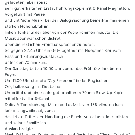
gefadeten, aber sonst
sehr gut erhaltenen Erstaufführungskopie mit 6-Kanal Magnetton.
Vorgeführt mit Pause
und Entr'acte Musik. Bei der Dialogmischung bemerkte man einen
starken Höhenabfall im
linken Tonkanal der aber von der Kopie kommen musste. Die
Musik aber war schön diskret
über die restlichen Frontlautsprecher zu hören.
So gegen 22.45 Uhr ein Get-Together mit Hoepfner Bier vom
Fass und Erfahrungsaustausch
unter den 70 mm Fans.
Der Samstag bot ab 10.00 Uhr zuerst das Frühtück im oberen
Foyer.
Um 11.00 Uhr startete "Cry Freedom" in der Englischen
Originalfassung mit Deutschen
Untertitel und einer sehr gut erhaltenen 70 mm Blow-Up Kopie
mit effektvoller 6-Kanal-
Dolby A Tonmischung. Mit einer Laufzeit von 158 Minuten kam
keine Langweile auf, zumal
das letzte Drittel der Handlung die Flucht von einem Journalisten
und seiner Familie ins
Ausland zeigte.
Nach Kaffee und Kuchenpause stand David Leans "Ryans Tochter"