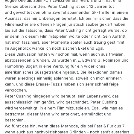
Rogue One als Spinn-Off zwischen Star Wars 3 und 4 hat eine
Grenze überschritten. Peter Cushing ist seit 12 Jahren tot
und gewichtet den ohne Zweifel spannenden SF-Thriller in einem
Ausmass, das mir Unbehagen bereitet. Ich bin mir sicher, dass die
Filmemacher alle offenen Fragen juristisch sauber geklärt haben
bis auf die Tatsache, dass Peter Cushing nicht gefragt wurde, ob
er denn in diesem Film mitspielen wollte oder nicht. Sein Auftritt
hat mich fasziniert, aber Momente später auch traurig gestimmt.
Im Augenblick wanke ich noch zischen Ekel und Egal.
Diese Diskussion hatten wir schon mal, wenn auch aus trivialen,
abstossenden Gründen. Da wurden m.E. Edward G. Robinson und
Humphrey Bogart in eine Werbung für ein widerliches
amerikanisches Süssgetränk eingebaut. Die Reaktionen damals
waren allerdings einhellig ablehnend, soweit ich mich erinnern
kann, und diese Brause-Fuzzis haben sich sehr schnell feige
verkrochen.
Peter Cushing hingegen wird beraubt, sein Lebenswerk, das
ausschliesslich ihm gehört, wird geschändet. Peter Cushing
wird vergewaltigt, in einem Film mitzuspielen. Egal, wie man es
betrachtet, dieser Mann wird enteignet, entmündigt und
bestohlen.
Wo führt das hin, wenn diese Methode, die bei Fast & Furious 7 -
wenn auch aus nachvollziehbaren Gründen - noch sanft austariert