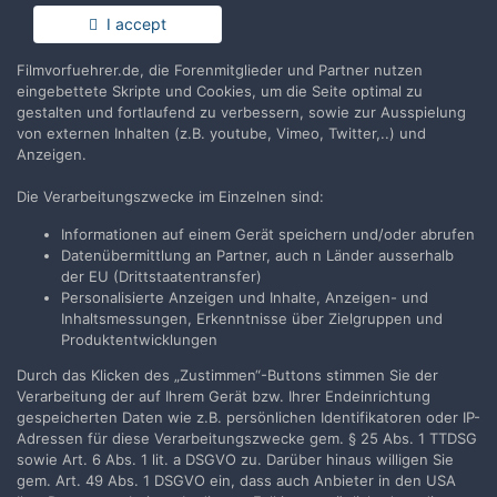
Du hast bereits ein Benutzerkonto? Melde Dich hier an.
I accept
Filmvorfuehrer.de, die Forenmitglieder und Partner nutzen
Jetzt anmelden
eingebettete Skripte und Cookies, um die Seite optimal zu
gestalten und fortlaufend zu verbessern, sowie zur Ausspielung
von externen Inhalten (z.B. youtube, Vimeo, Twitter,..) und
Anzeigen.
Die Verarbeitungszwecke im Einzelnen sind:
Teilen
Folgen
1
Informationen auf einem Gerät speichern und/oder abrufen
Datenübermittlung an Partner, auch n Länder ausserhalb
der EU (Drittstaatentransfer)
Zur Themenübersicht
Personalisierte Anzeigen und Inhalte, Anzeigen- und
Inhaltsmessungen, Erkenntnisse über Zielgruppen und
Produktentwicklungen
Durch das Klicken des „Zustimmen“-Buttons stimmen Sie der
Filmvorführer.de via Google durchsuchen:
Verarbeitung der auf Ihrem Gerät bzw. Ihrer Endeinrichtung
gespeicherten Daten wie z.B. persönlichen Identifikatoren oder IP-
Adressen für diese Verarbeitungszwecke gem. § 25 Abs. 1 TTDSG
Sprache
Impressum / Datenschutzerklärung
sowie Art. 6 Abs. 1 lit. a DSGVO zu. Darüber hinaus willigen Sie
gem. Art. 49 Abs. 1 DSGVO ein, dass auch Anbieter in den USA
Nutzungsbedingungen