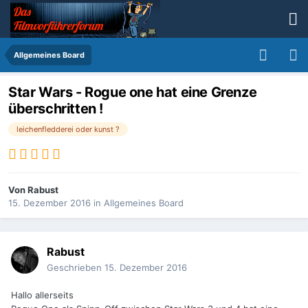
Allgemeines Board
Star Wars - Rogue one hat eine Grenze
überschritten !
leichenfledderei oder kunst ?
Von
Rabust
15. Dezember 2016
in
Allgemeines Board
Rabust
Geschrieben
15. Dezember 2016
Hallo allerseits