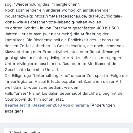
sog. "Wiederholung des Immergleichen".
Noch spannender ein anderer womöglich aufbluehender
Industriezweig:
https://meta.tagesschau.de/id/114623/digitale-
klone-wie-us-forscher-tote-lebendig-halten-wollen
Im dritten Schritt - in von Forschern geschätzten 400 bis 500
Jahren - erlebt man (wir nicht mehr) die Aufhebung der
Laetalitaet. Die Biochemie soll die Endlichkeit des Lebens und
dessen Zerfall aufheben. In Gesellschaften, die noch immer von
Klassenteilung oder Produktivitaetsstau oder Rohstoffmangel
geplagt sind, müssten privilegierte Nutznießer sich nun gegen
Unterprivilegierte abschirmen. Das teuerste Medikament der
Geschichte kommt in Umlauf.
Die Billigdroge "Unterhaltungskino" unserer Zeit spielt in Folge der
ihr verfügbaren Visual Effects populär mit Szenarien dieser Art,
weil darin Urwuensche bedient werden.
Falls "unser" Planet bis dahin ueberhaupt durchhält, beginnt der
Countdown dorthin schon jetzt.
Bearbeitet
18. Dezember 2016
von cinerama
(Änderungen
anzeigen)
2 Wochen später...