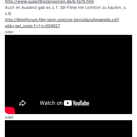
http://www.super8rezensionen.de/k-fq75.htm
Auch im Ausland gab es z.T. S8-Filme mit Lichtton zu kaufen, s.
z.B.
http://8mmforum.film-tech.com/cgi-bin/ubb/ultimatebb.cgi?
ubb=get_topic;f=1;t=004927
oder
oder