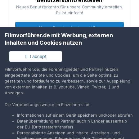
Benutzerkonto erstellen
Neues Benutzerkonto für unsere Community erstellen.
Es ist einfach!
Neues Benutzerkonto erstellen
Filmvorführer.de mit Werbung, externen
Inhalten und Cookies nutzen
Anmelden
Du hast bereits ein Benutzerkonto? Melde Dich hier an.
I accept
Filmvorfuehrer.de, die Forenmitglieder und Partner nutzen
Jetzt anmelden
eingebettete Skripte und Cookies, um die Seite optimal zu
gestalten und fortlaufend zu verbessern, sowie zur Ausspielung
von externen Inhalten (z.B. youtube, Vimeo, Twitter,..) und
Anzeigen.
Die Verarbeitungszwecke im Einzelnen sind:
Teilen
Folgen
2
Informationen auf einem Gerät speichern und/oder abrufen
Datenübermittlung an Partner, auch n Länder ausserhalb
der EU (Drittstaatentransfer)
Zur Themenübersicht
Personalisierte Anzeigen und Inhalte, Anzeigen- und
Inhaltsmessungen, Erkenntnisse über Zielgruppen und