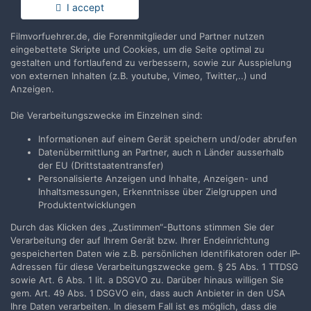
Du hast bereits ein Benutzerkonto? Melde Dich hier an.
- Carsten
I accept
Filmvorfuehrer.de, die Forenmitglieder und Partner nutzen
Jetzt anmelden
eingebettete Skripte und Cookies, um die Seite optimal zu
gestalten und fortlaufend zu verbessern, sowie zur Ausspielung
von externen Inhalten (z.B. youtube, Vimeo, Twitter,..) und
Anzeigen.
Die Verarbeitungszwecke im Einzelnen sind:
Teilen
Folgen
0
Informationen auf einem Gerät speichern und/oder abrufen
Datenübermittlung an Partner, auch n Länder ausserhalb
der EU (Drittstaatentransfer)
Zur Themenübersicht
Personalisierte Anzeigen und Inhalte, Anzeigen- und
Inhaltsmessungen, Erkenntnisse über Zielgruppen und
Produktentwicklungen
Durch das Klicken des „Zustimmen“-Buttons stimmen Sie der
Filmvorführer.de via Google durchsuchen:
Verarbeitung der auf Ihrem Gerät bzw. Ihrer Endeinrichtung
gespeicherten Daten wie z.B. persönlichen Identifikatoren oder IP-
Adressen für diese Verarbeitungszwecke gem. § 25 Abs. 1 TTDSG
Sprache
Impressum / Datenschutzerklärung
sowie Art. 6 Abs. 1 lit. a DSGVO zu. Darüber hinaus willigen Sie
gem. Art. 49 Abs. 1 DSGVO ein, dass auch Anbieter in den USA
Nutzungsbedingungen
Ihre Daten verarbeiten. In diesem Fall ist es möglich, dass die
Realisierung: IN-Solution