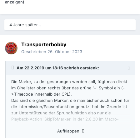
anzeigen)
4 Jahre später...
Transporterbobby
Geschrieben
26. Oktober 2023
Am 22.2.2019 um 18:16 schrieb
carstenk
:
Die Marke, zu der gesprungen werden soll, fügt man direkt
im Cinelister oben rechts über das grüne '+' Symbol ein (-
>Timecode innerhalb der CPL).
Das sind die gleichen Marker, die man bisher auch schon für
die Intermission/Pausenfunktion genutzt hat. Im Grunde ist
zur Unterstützung der Sprungfunktion also nur die
Playback-Action 'SkipToMarker' in der 2.8.20 im Macro-
Editor hinzugekommen.
Aufklappen
Das eigentliche Macro, das den Sprung dann auslöst,