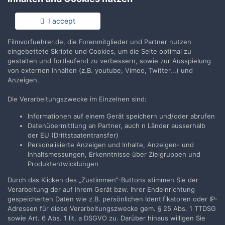
Anmelden
Du hast bereits ein Benutzerkonto? Melde Dich hier an.
I accept
Filmvorfuehrer.de, die Forenmitglieder und Partner nutzen
Jetzt anmelden
eingebettete Skripte und Cookies, um die Seite optimal zu
gestalten und fortlaufend zu verbessern, sowie zur Ausspielung
von externen Inhalten (z.B. youtube, Vimeo, Twitter,..) und
Anzeigen.
Die Verarbeitungszwecke im Einzelnen sind:
Teilen
Folgen
0
Informationen auf einem Gerät speichern und/oder abrufen
Datenübermittlung an Partner, auch n Länder ausserhalb
der EU (Drittstaatentransfer)
Zur Themenübersicht
Personalisierte Anzeigen und Inhalte, Anzeigen- und
Inhaltsmessungen, Erkenntnisse über Zielgruppen und
Produktentwicklungen
Durch das Klicken des „Zustimmen“-Buttons stimmen Sie der
Filmvorführer.de via Google durchsuchen:
Verarbeitung der auf Ihrem Gerät bzw. Ihrer Endeinrichtung
gespeicherten Daten wie z.B. persönlichen Identifikatoren oder IP-
Adressen für diese Verarbeitungszwecke gem. § 25 Abs. 1 TTDSG
Sprache
Impressum / Datenschutzerklärung
sowie Art. 6 Abs. 1 lit. a DSGVO zu. Darüber hinaus willigen Sie