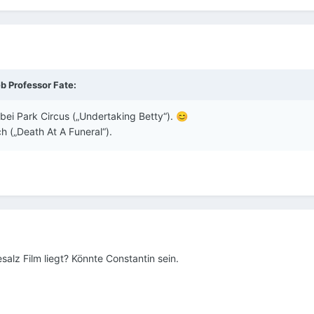
eb
Professor Fate
:
 bei Park Circus („Undertaking Betty“).
😊
h („Death At A Funeral“).
lz Film liegt? Könnte Constantin sein.