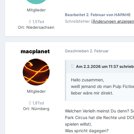
Mitglieder
Bearbeitet
2. Februar
von HAPAHE
Schreibfehler
(Änderungen anzeigen
1,5Tsd
Ort
:
Niedersachsen
macplanet
Geschrieben
2. Februar
Am 2.2.2026 um 11:37 schrie
Hallo zusammen,
weiß jemand ob man Pulp Fictio
Mitglieder
lieber wäre mir direkt.
1,8Tsd
Ort
:
Nürnberg
Welchen Verleih meinst Du denn? Sc
Park Circus hat die Rechte und DC
spielen willst).
Was spricht dagegen?