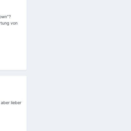
rown"?
rtung von
aber lieber