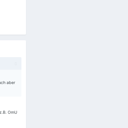
uch aber
 z.B. OmU