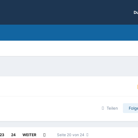
Du
Teilen
Folg
23
24
WEITER
Seite 20 von 24