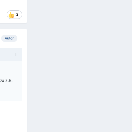
2
Autor
Du z.B.