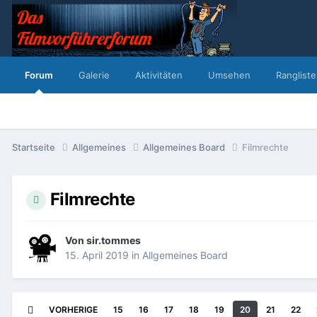
Forum
Galerie
Aktivitäten
Umsehen
Rangliste
Startseite
Allgemeines
Allgemeines Board
Filmrechte
Filmrechte
Von
sir.tommes
15. April 2019
in
Allgemeines Board
VORHERIGE
15
16
17
18
19
20
21
22