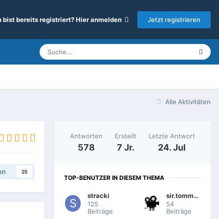
Jetzt registrieren
 bist bereits registriert? Hier anmelden
Alle Aktivitäten
Antworten
Erstellt
Letzte Antwort
578
7 Jr.
24. Jul
en
25
TOP-BENUTZER IN DIESEM THEMA
stracki
sir.tommes
125
54
Beiträge
Beiträge