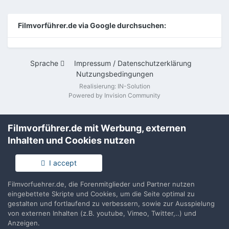
Filmvorführer.de via Google durchsuchen:
Sprache
Impressum / Datenschutzerklärung
Nutzungsbedingungen
Realisierung: IN-Solution
Powered by Invision Community
Filmvorführer.de mit Werbung, externen
Inhalten und Cookies nutzen
I accept
Filmvorfuehrer.de, die Forenmitglieder und Partner nutzen
eingebettete Skripte und Cookies, um die Seite optimal zu
gestalten und fortlaufend zu verbessern, sowie zur Ausspielung
von externen Inhalten (z.B. youtube, Vimeo, Twitter,..) und
Anzeigen.