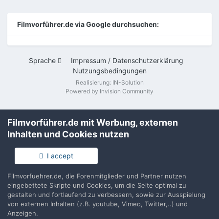
Filmvorführer.de via Google durchsuchen:
Sprache
Impressum / Datenschutzerklärung
Nutzungsbedingungen
Realisierung: IN-Solution
Powered by Invision Community
Filmvorführer.de mit Werbung, externen
Inhalten und Cookies nutzen
I accept
Filmvorfuehrer.de, die Forenmitglieder und Partner nutzen
eingebettete Skripte und Cookies, um die Seite optimal zu
gestalten und fortlaufend zu verbessern, sowie zur Ausspielung
von externen Inhalten (z.B. youtube, Vimeo, Twitter,..) und
Anzeigen.