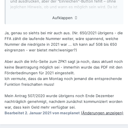
und ausdrucken, aber der "Einreichen"-Button fehlt – ohne
jeglichen Hinweis, ob und wann es möglich sein wird. Da ist
hoffentlich nicht nur bei uns so…
Jemand mit ähnlicher
🙂
Aufklappen
Erfahrung anwesend?
Viele Grüße & einen guten Start in 2021 – kann nur besser
Ja, genau so siehts bei mir auch aus. (Nr. 650/2021 übrigens - die
werden!
FFA zählt die laufende Nummer weiter, wäre spannend, welche
Nummer die niedrigste in 2021 war ... Ich kann auf 508 bis 650
eingrenzen - wer bietet mehr/weniger?)
Aber auch die Info-Seite zum ZPK1 sagt ja noch, dass aktuell noch
keine Beantragung möglich sei - immerhin wurde das PDF mit den
Förderbedinungen für 2021 eingestellt.
Ich vermute, dass da am Montag noch jemand die entsprechende
Funktion freischalten muss!
Mein Antrag 507/2020 wurde übrigens noch Ende Dezember
nachträglich genehmigt, nachdem zunächst kommuniziert worden
war, dass kein Geld mehr verfügbar sei.
Bearbeitet
2. Januar 2021
von macplanet
(Änderungen anzeigen)