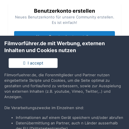
Benutzerkonto erstellen
Neues Benutzerkonto für unsere Community erstellen.
Es ist einfach!
Neues Benutzerkonto erstellen
Filmvorführer.de mit Werbung, externen
Inhalten und Cookies nutzen
Anmelden
Du hast bereits ein Benutzerkonto? Melde Dich hier an.
I accept
Filmvorfuehrer.de, die Forenmitglieder und Partner nutzen
Jetzt anmelden
eingebettete Skripte und Cookies, um die Seite optimal zu
gestalten und fortlaufend zu verbessern, sowie zur Ausspielung
von externen Inhalten (z.B. youtube, Vimeo, Twitter,..) und
Anzeigen.
Die Verarbeitungszwecke im Einzelnen sind:
Teilen
Folgen
8
Informationen auf einem Gerät speichern und/oder abrufen
Datenübermittlung an Partner, auch n Länder ausserhalb
der EU (Drittstaatentransfer)