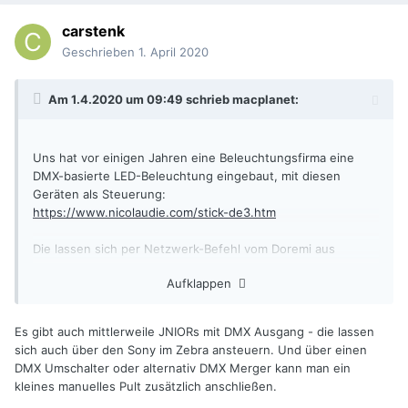
carstenk
Geschrieben
1. April 2020
Am 1.4.2020 um 09:49 schrieb
macplanet
:
Uns hat vor einigen Jahren eine Beleuchtungsfirma eine
DMX-basierte LED-Beleuchtung eingebaut, mit diesen
Geräten als Steuerung:
https://www.nicolaudie.com/stick-de3.htm
Die lassen sich per Netzwerk-Befehl vom Doremi aus
ansteuern.
Aufklappen
Wenn man damit leben kann, dass man nur vorgegebene
Szenen und Übergänge ansteuert, ist das eine ganz
wunderbare Lösung.
Es gibt auch mittlerweile JNIORs mit DMX Ausgang - die lassen
sich auch über den Sony im Zebra ansteuern. Und über einen
DMX Umschalter oder alternativ DMX Merger kann man ein
kleines manuelles Pult zusätzlich anschließen.