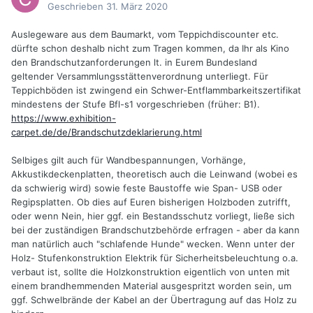
Geschrieben
31. März 2020
Auslegeware aus dem Baumarkt, vom Teppichdiscounter etc.
dürfte schon deshalb nicht zum Tragen kommen, da Ihr als Kino
den Brandschutzanforderungen lt. in Eurem Bundesland
geltender Versammlungsstättenverordnung unterliegt. Für
Teppichböden ist zwingend ein Schwer-Entflammbarkeitszertifikat
mindestens der Stufe Bfl-s1 vorgeschrieben (früher: B1).
https://www.exhibition-
carpet.de/de/Brandschutzdeklarierung.html
Selbiges gilt auch für Wandbespannungen, Vorhänge,
Akkustikdeckenplatten, theoretisch auch die Leinwand (wobei es
da schwierig wird) sowie feste Baustoffe wie Span- USB oder
Regipsplatten. Ob dies auf Euren bisherigen Holzboden zutrifft,
oder wenn Nein, hier ggf. ein Bestandsschutz vorliegt, ließe sich
bei der zuständigen Brandschutzbehörde erfragen - aber da kann
man natürlich auch "schlafende Hunde" wecken. Wenn unter der
Holz- Stufenkonstruktion Elektrik für Sicherheitsbeleuchtung o.a.
verbaut ist, sollte die Holzkonstruktion eigentlich von unten mit
einem brandhemmenden Material ausgespritzt worden sein, um
ggf. Schwelbrände der Kabel an der Übertragung auf das Holz zu