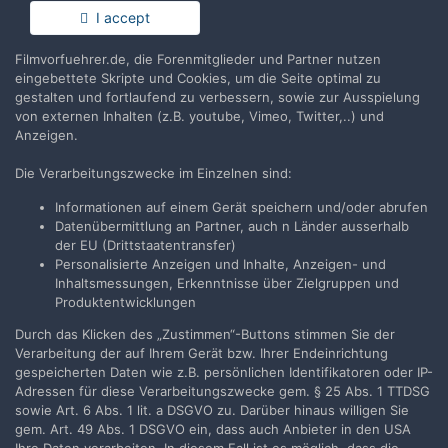
Du hast bereits ein Benutzerkonto? Melde Dich hier an.
I accept
Filmvorfuehrer.de, die Forenmitglieder und Partner nutzen
Jetzt anmelden
eingebettete Skripte und Cookies, um die Seite optimal zu
gestalten und fortlaufend zu verbessern, sowie zur Ausspielung
von externen Inhalten (z.B. youtube, Vimeo, Twitter,..) und
Anzeigen.
Die Verarbeitungszwecke im Einzelnen sind:
Teilen
Folgen
0
Informationen auf einem Gerät speichern und/oder abrufen
Datenübermittlung an Partner, auch n Länder ausserhalb
der EU (Drittstaatentransfer)
Zur Themenübersicht
Personalisierte Anzeigen und Inhalte, Anzeigen- und
Inhaltsmessungen, Erkenntnisse über Zielgruppen und
Produktentwicklungen
Durch das Klicken des „Zustimmen“-Buttons stimmen Sie der
Filmvorführer.de via Google durchsuchen:
Verarbeitung der auf Ihrem Gerät bzw. Ihrer Endeinrichtung
gespeicherten Daten wie z.B. persönlichen Identifikatoren oder IP-
Adressen für diese Verarbeitungszwecke gem. § 25 Abs. 1 TTDSG
Sprache
Impressum / Datenschutzerklärung
sowie Art. 6 Abs. 1 lit. a DSGVO zu. Darüber hinaus willigen Sie
gem. Art. 49 Abs. 1 DSGVO ein, dass auch Anbieter in den USA
Nutzungsbedingungen