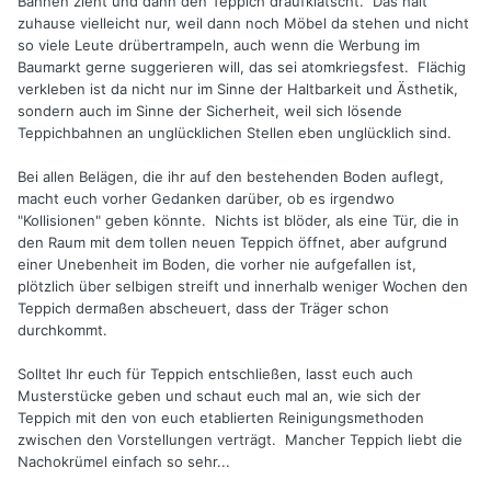
Bahnen zieht und dann den Teppich draufklatscht. Das hält
zuhause vielleicht nur, weil dann noch Möbel da stehen und nicht
so viele Leute drübertrampeln, auch wenn die Werbung im
Baumarkt gerne suggerieren will, das sei atomkriegsfest. Flächig
verkleben ist da nicht nur im Sinne der Haltbarkeit und Ästhetik,
sondern auch im Sinne der Sicherheit, weil sich lösende
Teppichbahnen an unglücklichen Stellen eben unglücklich sind.
Bei allen Belägen, die ihr auf den bestehenden Boden auflegt,
macht euch vorher Gedanken darüber, ob es irgendwo
"Kollisionen" geben könnte. Nichts ist blöder, als eine Tür, die in
den Raum mit dem tollen neuen Teppich öffnet, aber aufgrund
einer Unebenheit im Boden, die vorher nie aufgefallen ist,
plötzlich über selbigen streift und innerhalb weniger Wochen den
Teppich dermaßen abscheuert, dass der Träger schon
durchkommt.
Solltet Ihr euch für Teppich entschließen, lasst euch auch
Musterstücke geben und schaut euch mal an, wie sich der
Teppich mit den von euch etablierten Reinigungsmethoden
zwischen den Vorstellungen verträgt. Mancher Teppich liebt die
Nachokrümel einfach so sehr...