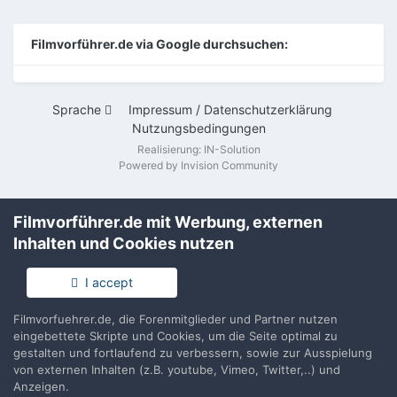
Filmvorführer.de via Google durchsuchen:
Sprache
Impressum / Datenschutzerklärung
Nutzungsbedingungen
Realisierung: IN-Solution
Powered by Invision Community
Filmvorführer.de mit Werbung, externen
Inhalten und Cookies nutzen
I accept
Filmvorfuehrer.de, die Forenmitglieder und Partner nutzen
eingebettete Skripte und Cookies, um die Seite optimal zu
gestalten und fortlaufend zu verbessern, sowie zur Ausspielung
von externen Inhalten (z.B. youtube, Vimeo, Twitter,..) und
Anzeigen.