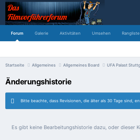
Forum
Galerie
Aktivitäten
Umsehen
Rangliste
Startseite
Allgemeines
Allgemeines Board
UFA Palast Stuttg
Änderungshistorie
Bitte beachte, dass Revisionen, die älter als 30 Tage sind, 
Es gibt keine Bearbeitungshistorie dazu, oder diese