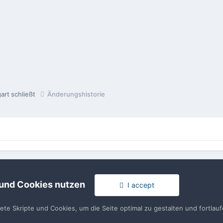
art schließt
Änderungshistorie
rache
Impressum / Datenschutzerklärung
Nutzungsbedingun
Realisierung: IN-Solution
 und Cookies nutzen
I accept
Powered by Invision Community
tete Skripte und Cookies, um die Seite optimal zu gestalten und fortla