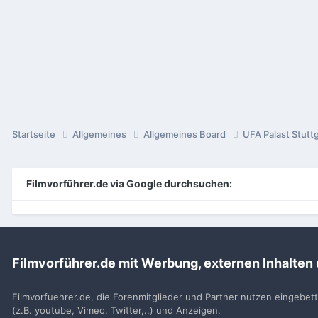
Startseite
Allgemeines
Allgemeines Board
UFA Palast Stuttg
Filmvorführer.de via Google durchsuchen:
Sp
Filmvorführer.de mit Werbung, externen Inhalten
Filmvorfuehrer.de, die Forenmitglieder und Partner nutzen eingebet
(z.B. youtube, Vimeo, Twitter,..) und Anzeigen.