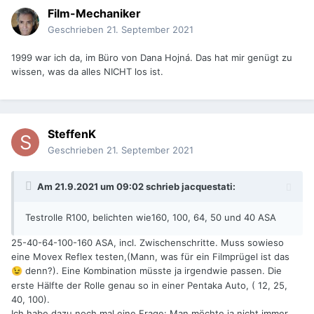
Film-Mechaniker
Geschrieben
21. September 2021
1999 war ich da, im Büro von Dana Hojná. Das hat mir genügt zu
wissen, was da alles NICHT los ist.
SteffenK
Geschrieben
21. September 2021
Am 21.9.2021 um 09:02 schrieb
jacquestati
:
Testrolle R100, belichten wie160, 100, 64, 50 und 40 ASA
25-40-64-100-160 ASA, incl. Zwischenschritte. Muss sowieso
eine Movex Reflex testen,(Mann, was für ein Filmprügel ist das
denn?). Eine Kombination müsste ja irgendwie passen. Die
😉
erste Hälfte der Rolle genau so in einer Pentaka Auto, ( 12, 25,
40, 100).
Ich habe dazu noch mal eine Frage: Man möchte ja nicht immer