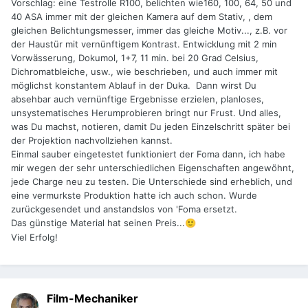
Vorschlag: eine Testrolle R100, belichten wie160, 100, 64, 50 und
40 ASA immer mit der gleichen Kamera auf dem Stativ, , dem
gleichen Belichtungsmesser, immer das gleiche Motiv..., z.B. vor
der Haustür mit vernünftigem Kontrast. Entwicklung mit 2 min
Vorwässerung, Dokumol, 1+7, 11 min. bei 20 Grad Celsius,
Dichromatbleiche, usw., wie beschrieben, und auch immer mit
möglichst konstantem Ablauf in der Duka. Dann wirst Du
absehbar auch vernünftige Ergebnisse erzielen, planloses,
unsystematisches Herumprobieren bringt nur Frust. Und alles,
was Du machst, notieren, damit Du jeden Einzelschritt später bei
der Projektion nachvollziehen kannst.
Einmal sauber eingetestet funktioniert der Foma dann, ich habe
mir wegen der sehr unterschiedlichen Eigenschaften angewöhnt,
jede Charge neu zu testen. Die Unterschiede sind erheblich, und
eine vermurkste Produktion hatte ich auch schon. Wurde
zurückgesendet und anstandslos von 'Foma ersetzt.
Das günstige Material hat seinen Preis...
🙂
Viel Erfolg!
Film-Mechaniker