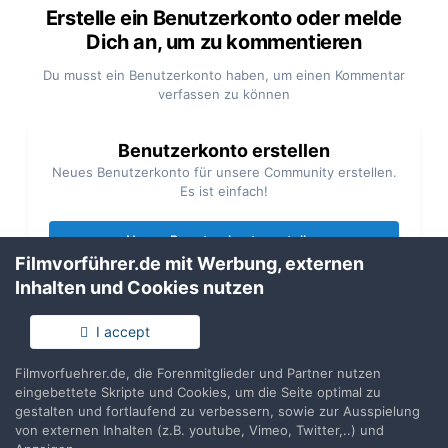
Erstelle ein Benutzerkonto oder melde
Dich an, um zu kommentieren
Du musst ein Benutzerkonto haben, um einen Kommentar
verfassen zu können
Benutzerkonto erstellen
Neues Benutzerkonto für unsere Community erstellen.
Es ist einfach!
Neues Benutzerkonto erstellen
Filmvorführer.de mit Werbung, externen
Inhalten und Cookies nutzen
Anmelden
Du hast bereits ein Benutzerkonto? Melde Dich hier an.
I accept
Filmvorfuehrer.de, die Forenmitglieder und Partner nutzen
Jetzt anmelden
eingebettete Skripte und Cookies, um die Seite optimal zu
gestalten und fortlaufend zu verbessern, sowie zur Ausspielung
von externen Inhalten (z.B. youtube, Vimeo, Twitter,..) und