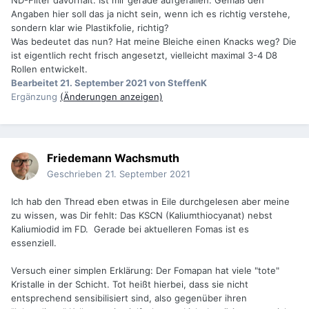
ND-Filter davorhält. Ist mir gerade aufgefallen. Gemäß den
Angaben hier soll das ja nicht sein, wenn ich es richtig verstehe,
sondern klar wie Plastikfolie, richtig?
Was bedeutet das nun? Hat meine Bleiche einen Knacks weg? Die
ist eigentlich recht frisch angesetzt, vielleicht maximal 3-4 D8
Rollen entwickelt.
Bearbeitet
21. September 2021
von SteffenK
Ergänzung
(Änderungen anzeigen)
Friedemann Wachsmuth
Geschrieben
21. September 2021
Ich hab den Thread eben etwas in Eile durchgelesen aber meine
zu wissen, was Dir fehlt: Das KSCN (Kaliumthiocyanat) nebst
Kaliumiodid im FD. Gerade bei aktuelleren Fomas ist es
essenziell.
Versuch einer simplen Erklärung: Der Fomapan hat viele "tote"
Kristalle in der Schicht. Tot heißt hierbei, dass sie nicht
entsprechend sensibilisiert sind, also gegenüber ihren