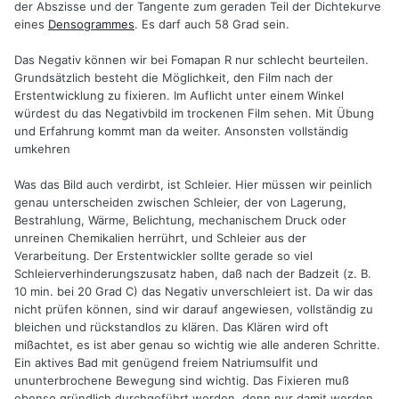
der Abszisse und der Tangente zum geraden Teil der Dichtekurve
eines
Densogrammes
. Es darf auch 58 Grad sein.
Das Negativ können wir bei Fomapan R nur schlecht beurteilen.
Grundsätzlich besteht die Möglichkeit, den Film nach der
Erstentwicklung zu fixieren. Im Auflicht unter einem Winkel
würdest du das Negativbild im trockenen Film sehen. Mit Übung
und Erfahrung kommt man da weiter. Ansonsten vollständig
umkehren
Was das Bild auch verdirbt, ist Schleier. Hier müssen wir peinlich
genau unterscheiden zwischen Schleier, der von Lagerung,
Bestrahlung, Wärme, Belichtung, mechanischem Druck oder
unreinen Chemikalien herrührt, und Schleier aus der
Verarbeitung. Der Erstentwickler sollte gerade so viel
Schleierverhinderungszusatz haben, daß nach der Badzeit (z. B.
10 min. bei 20 Grad C) das Negativ unverschleiert ist. Da wir das
nicht prüfen können, sind wir darauf angewiesen, vollständig zu
bleichen und rückstandlos zu klären. Das Klären wird oft
mißachtet, es ist aber genau so wichtig wie alle anderen Schritte.
Ein aktives Bad mit genügend freiem Natriumsulfit und
ununterbrochene Bewegung sind wichtig. Das Fixieren muß
ebenso gründlich durchgeführt werden, denn nur damit werden