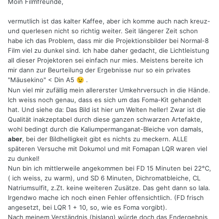
Moin Filmfreunde,
vermutlich ist das kalter Kaffee, aber ich komme auch nach kreuz-
und querlesen nicht so richtig weiter. Seit längerer Zeit schon
habe ich das Problem, dass mir die Projektionsbilder bei Normal-8
Film viel zu dunkel sind. Ich habe daher gedacht, die Lichtleistung
all dieser Projektoren sei einfach nur mies. Meistens bereite ich
mir dann zur Beurteilung der Ergebnisse nur so ein privates
"Mäusekino" < Din A5
.
😉
Nun viel mir zufällig mein allererster Umkehrversuch in die Hände.
Ich weiss noch genau, dass es sich um das Foma-Kit gehandelt
hat. Und siehe da: Das Bild ist hier um Welten heller! Zwar ist die
Qualität inakzeptabel durch diese ganzen schwarzen Artefakte,
wohl bedingt durch die Kaliumpermanganat-Bleiche von damals,
aber
, bei der Bildhelligkeit gibt es nichts zu meckern. ALLE
späteren Versuche mit Dokumol und mit Fomapan LQR waren viel
zu dunkel!
Nun bin ich mittlerweile angekommen bei FD 15 Minuten bei 22°C,
( ich weiss, zu warm), und SD 6 Minuten, Dichromatbleiche, CL
Natriumsulfit, z.Zt. keine weiteren Zusätze. Das geht dann so lala.
Irgendwo mache ich noch einen Fehler offensichtlich. (FD frisch
angesetzt, bei LQR 1 + 10, so, wie es Foma vorgibt).
Nach meinem Verständnis (bislang) würde doch das Endergebnis