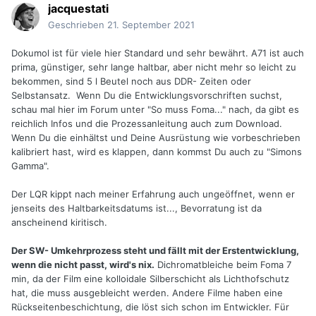
jacquestati
Geschrieben
21. September 2021
Dokumol ist für viele hier Standard und sehr bewährt. A71 ist auch
prima, günstiger, sehr lange haltbar, aber nicht mehr so leicht zu
bekommen, sind 5 l Beutel noch aus DDR- Zeiten oder
Selbstansatz. Wenn Du die Entwicklungsvorschriften suchst,
schau mal hier im Forum unter "So muss Foma..." nach, da gibt es
reichlich Infos und die Prozessanleitung auch zum Download.
Wenn Du die einhältst und Deine Ausrüstung wie vorbeschrieben
kalibriert hast, wird es klappen, dann kommst Du auch zu "Simons
Gamma".
Der LQR kippt nach meiner Erfahrung auch ungeöffnet, wenn er
jenseits des Haltbarkeitsdatums ist..., Bevorratung ist da
anscheinend kiritisch.
Der SW- Umkehrprozess steht und fällt mit der Erstentwicklung,
wenn die nicht passt, wird's nix.
Dichromatbleiche beim Foma 7
min, da der Film eine kolloidale Silberschicht als Lichthofschutz
hat, die muss ausgebleicht werden. Andere Filme haben eine
Rückseitenbeschichtung, die löst sich schon im Entwickler. Für