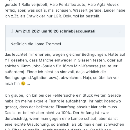
gerade 1 Rolle verjubelt, Halb Pentaflex auto, Halb Agfa Movex
reflex, aber, was soll´s, mal schauen. Wässert gerade. Leider habe
ich z.Zt. als Entwickler nur LQR. Dokumol ist bestellt.
Am 21.9.2021 um 16:20 schrieb
jacquestati
:
Natürlich die Lomo Trommel
das leuchtet mir eher ein, wegen gleicher Bedingungen. Hatte auf
YT gesehen, dass Manche entweder in Gläsern testen, oder auf
solchen 16mm Jobo-Spulen für 16mm Mini-Kameras,(sauteuer
außerdem). Finde ich nicht so sinnvoll, da ja wirklich die
Bedingungen,(Agitation usw.), abweichen. Naja, so übe ich vor
mich hin
...
😉
Ich glaube, ich bin bei der Fehlersuche ein Stück weiter. Gerade
habe ich meine aktuelle Testrolle aufgehängt: Ihr habt irgendwo
gesagt, dass der belichtete Filmanfang absolut klar sein muss.
Das ist er bei mir aber nicht zu 100%. Der Anfang ist zwar
durchsichtig, wenn man gegen eine Lampe schaut, aber da ist
eine leichte Grautönung, so ähnlich, als ob man einen schwachen