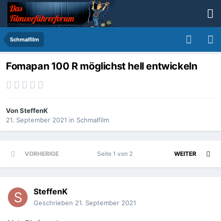
Schmalfilm
Fomapan 100 R möglichst hell entwickeln
Von
SteffenK
21. September 2021
in
Schmalfilm
VORHERIGE
Seite 1 von 2
WEITER
SteffenK
Geschrieben
21. September 2021