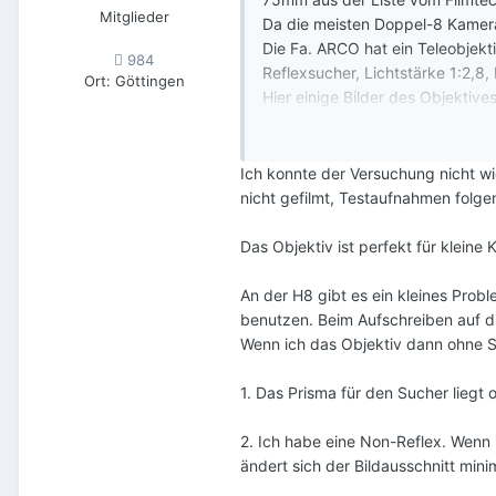
Mitglieder
Da die meisten Doppel-8 Kameras
Die Fa. ARCO hat ein Teleobjek
984
Reflexsucher, Lichtstärke 1:2,8,
Ort
:
Göttingen
Hier einige Bilder des Objektives
Man beachte speziell die Licht
Viel Spaß
Dieter
Ich konnte der Versuchung nicht w
nicht gefilmt, Testaufnahmen folge
Das Objektiv ist perfekt für kleine
An der H8 gibt es ein kleines Probl
Arco Tele.mp8.53 M·
16 D
benutzen. Beim Aufschreiben auf 
Wenn ich das Objektiv dann ohne S
1. Das Prisma für den Sucher liegt
2. Ich habe eine Non-Reflex. Wenn
ändert sich der Bildausschnitt min