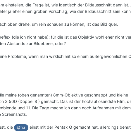
einstellen. die Frage ist, wie identisch der Bildausschnitt dann ist.
ter ja eher einen groben Vorschlag, wie der Bildausschnitt sein könn
ch oben drehe, um rein schauen zu können, ist das Bild quer.
Reflex (die ich nicht habe): für die ist das Objektiv wohl eher nicht v
den Abstands zur Bildebene, oder?
 keine Probleme, wenn man wirklich mit so einem außergewöhnlichen O
 alle meine (oben genannten) 8mm-Objektive geschnappt und kleine
n 3 50D (Doppel 8 ) gemacht. Das ist der hochauflösendste Film, d
fenblende und 11. Die Tage mache ich dann noch Aufnahmen mit dem
e Screenshots.
est, die
einst mit der Pentax Q gemacht hat, allerdings benut
@fcr