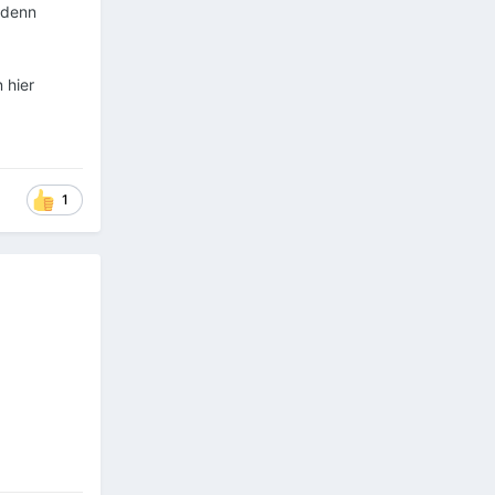
 denn
 hier
1