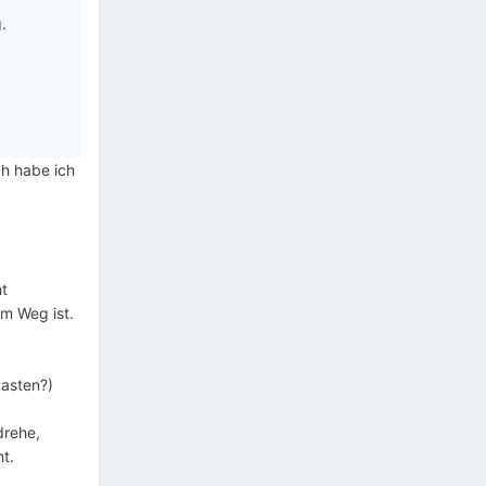
.
h habe ich
ht
m Weg ist.
basten?)
drehe,
t.