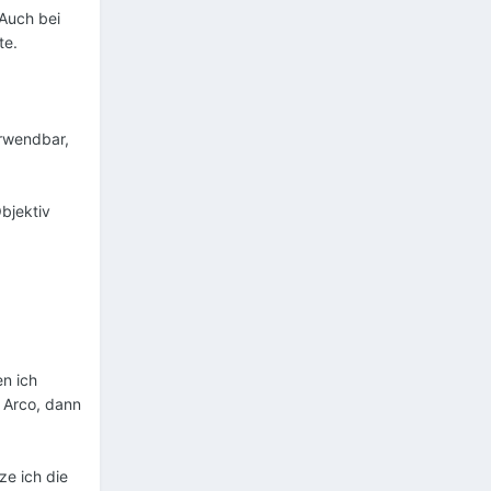
 Auch bei
te.
erwendbar,
bjektiv
en ich
 Arco, dann
ze ich die