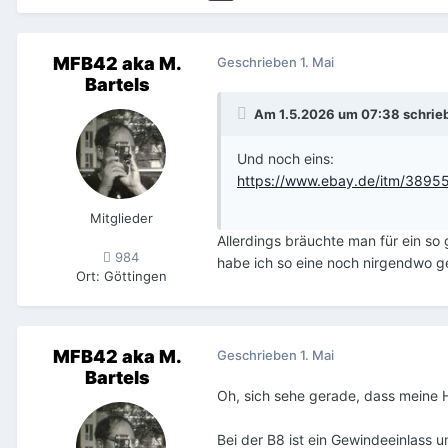
MFB42 aka M.
Geschrieben
1. Mai
Bartels
Am 1.5.2026 um 07:38 schrie
Und noch eins:
https://www.ebay.de/itm/389
Mitglieder
Allerdings bräuchte man für ein so
984
habe ich so eine noch nirgendwo g
Ort
:
Göttingen
MFB42 aka M.
Geschrieben
1. Mai
Bartels
Oh, sich sehe gerade, dass meine H8
Bei der B8 ist ein Gewindeeinlass u