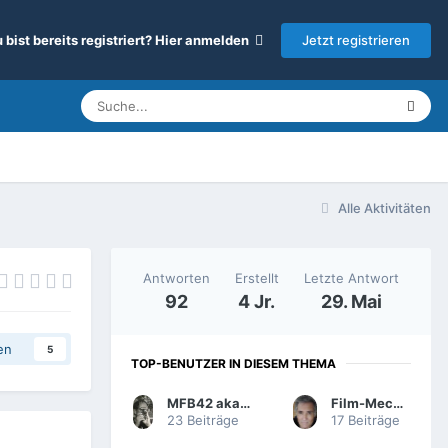
Jetzt registrieren
 bist bereits registriert? Hier anmelden
Alle Aktivitäten
Antworten
Erstellt
Letzte Antwort
92
4 Jr.
29. Mai
en
5
TOP-BENUTZER IN DIESEM THEMA
MFB42 aka M. Bartels
Film-Mechaniker
23 Beiträge
17 Beiträge