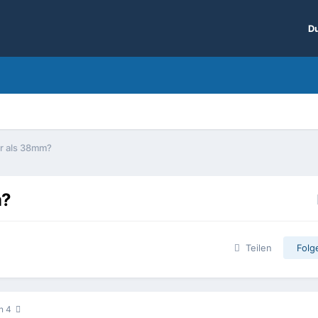
Du
r als 38mm?
m?
Teilen
Folg
on 4