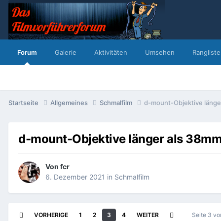
Forum
Galerie
Aktivitäten
Umsehen
Rangliste
Startseite
Allgemeines
Schmalfilm
d-mount-Objektive länge
d-mount-Objektive länger als 38m
Von
fcr
6. Dezember 2021
in
Schmalfilm
VORHERIGE
1
2
3
4
WEITER
Seite 3 v