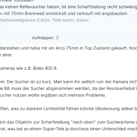
 keinen Reflexsucher haben, ist eine Scharfstellung recht schwierig
tiv mit 75mm Brennweit entwickelt und verkauft mit angebautem
 Naheinstellgrenze 0,60m. Tolle techn. Daten.
;
stärke und die Naheinstellgrenze.
Aufklappen
iderstehen und habe mir ein Arco 75mm in Top Zustand gekauft. Noc
n aber.
 Kameras wie z.B. Bolex B/D 8.
em: Der Sucher ist zu kurz. Man kann ihn seitlich von der Kamara nic
ownloads
die B8 muss der Sucher abgenommen werden, da der Revolverhebel i
ucher nutzen wollte ergäben sich mehrere Probleme:
 offen, was zu starkem Lichteinfall führen könnte (Abdeckung selber 
 ich das Objektiv zur Scharfstellung "nach oben" zum Sucherprisma 
imal, was bei so einem Super-Tele ja durchaus einen Unterschied mach