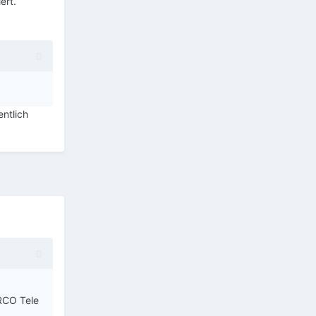
iert.
ntlich
RCO Tele