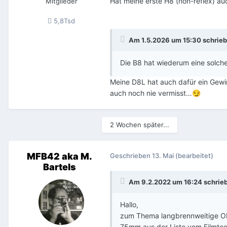
Hat meine erste H8 (non-reflex) au
Mitglieder
5,8Tsd
Am 1.5.2026 um 15:30 schrie
Die B8 hat wiederum eine solche
Meine D8L hat auch dafür ein Gewin
auch noch nie vermisst…
😏
2 Wochen später...
MFB42 aka M.
Geschrieben
13. Mai
(bearbeitet)
Bartels
Am 9.2.2022 um 16:24 schrie
Hallo,
zum Thema langbrennweitige Ob
75mm aus der Liste vom Filmtech