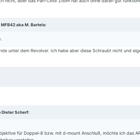
ch nicht, aber das Pan-Cinor Zoom hat auch ohne daran gut funktion
b
MFB42 aka M. Bartels
:
.
de unter dem Revolver. Ich habe aber diese Schraubt nicht und eige
b
Dieter Scherf
:
jektive für Doppel-8 bzw. mit d-mount Anschluß, möchte ich das A
niker vorstellen.