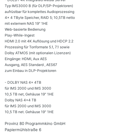
Typ IMS3000 B (für DLP/SP-Projektoren)
aufrüstbar für komplettes Audioprozessing
4x 4 TByte Speicher, RAID 5; 10,5TB netto
mit externem NAS 19" 1HE
Web-basierte Bedienung
Play-While-Ingest
HDMI 2.0 mit 4K Auflösung und HDCP 2.2
Prozessing für Tonformate 5.1, 7.1 sowie
Dolby ATMOS (mit optionalen Lizenzen)
Eingänge: HDMI, Aux AES
Ausgang, AES Standard , AES67
zum Einbau in DLP-Projektoren
- DOLBY NAS 4x 4TB
für IMS 2000 und IMS 3000
10,5 TB net, Gehäuse 19" 1HE
Dolby NAS 4x4 TB
für IMS 2000 und IMS 3000
10,5 TB net. Gehäuse 19" 1HE
Provinz 80 Programmkino GmbH
Papiermühlstraße 6