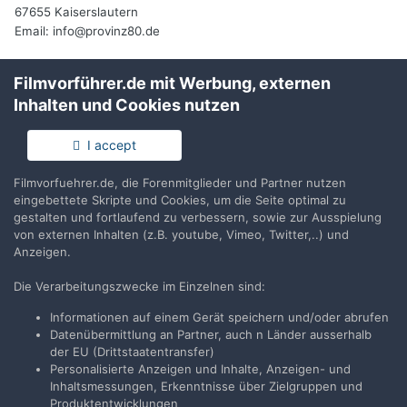
67655 Kaiserslautern
Email: info@provinz80.de
Filmvorführer.de mit Werbung, externen
Inhalten und Cookies nutzen
Teilen
Folgen
0
I accept
Filmvorfuehrer.de, die Forenmitglieder und Partner nutzen
Zur Themenübersicht
eingebettete Skripte und Cookies, um die Seite optimal zu
gestalten und fortlaufend zu verbessern, sowie zur Ausspielung
von externen Inhalten (z.B. youtube, Vimeo, Twitter,..) und
Anzeigen.
Filmvorführer.de via Google durchsuchen:
Die Verarbeitungszwecke im Einzelnen sind:
Informationen auf einem Gerät speichern und/oder abrufen
Sprache
Impressum / Datenschutzerklärung
Datenübermittlung an Partner, auch n Länder ausserhalb
Nutzungsbedingungen
der EU (Drittstaatentransfer)
Personalisierte Anzeigen und Inhalte, Anzeigen- und
Realisierung: IN-Solution
Inhaltsmessungen, Erkenntnisse über Zielgruppen und
Powered by Invision Community
Produktentwicklungen