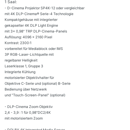
1 Saal:
-
D-Cinema Projektor SP4K-12 oder vergleichbar
mit 4K DLP-Cinema® Serie-4 Technologie
Kompaktgehäuse mit integrierter
gekapselter 4K DLP Light Engine
mit 3x 0,98" TRP DLP-Cinema-Panels
Auflösung: 4096 x 2160 Pixel
Kontrast: 2300:1
vorbereitet für Mediablock oder IMS
3P RGB-Laser-Lichtquelle mit
regelbarer Helligkeit
Laserklasse 1, Gruppe 3
Integrierte Kühlung
motorisierter Objektivhalter für
Objektive C-Serie und (optional) B-Serie
Bedienung über Netzwerk
und "Touch-Screen-Panel" (optional)
-
DLP-Cinema Zoom Objektiv
2,4 - 3,9 : 1 für 0,98"DC2/4K
mit motorisiertem Zoom
-
DOLBY 4K Integrated Media Server