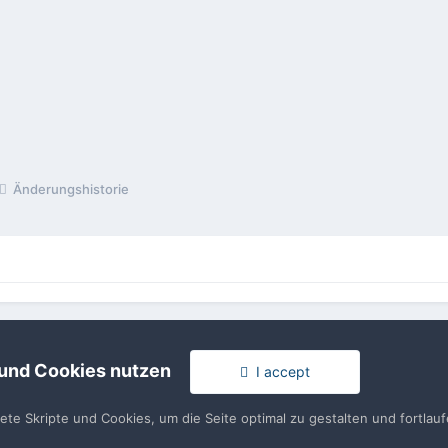
Änderungshistorie
rache
Impressum / Datenschutzerklärung
Nutzungsbedingun
Realisierung: IN-Solution
 und Cookies nutzen
I accept
Powered by Invision Community
tete Skripte und Cookies, um die Seite optimal zu gestalten und fortla