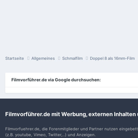
Startseite
Allgemeines
Schmalfilm
Doppel 8 als 16mm-Film
Filmvorführer.de via Google durchsuchen:
Sp
Filmvorführer.de mit Werbung, externen Inhalten
Filmvorfuehrer.de, die Forenmitglieder und Partner nutzen eingebet
(z.B. youtube, Vimeo, Twitter,..) und Anzeigen.