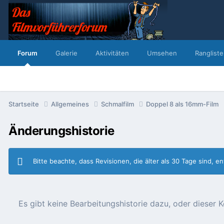
Forum
Galerie
Aktivitäten
Umsehen
Rangliste
Startseite
Allgemeines
Schmalfilm
Doppel 8 als 16mm-Film
Änderungshistorie
Bitte beachte, dass Revisionen, die älter als 30 Tage sind, 
Es gibt keine Bearbeitungshistorie dazu, oder diese