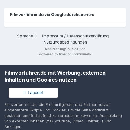
Filmvorführer.de via Google durchsuchen:
Sprache
Impressum / Datenschutzerklärung
Nutzungsbedingungen
Realisierung: IN-Solution
Powered by Invision Community
Filmvorführer.de mit Werbung, externen
Inhalten und Cookies nutzen
I accept
Filmvorfuehrer.de, die Forenmitglieder und Partner nutzen
eingebettete Skripte und Cookies, um die Seite optimal zu
gestalten und fortlaufend zu verbessern, sowie zur Ausspielung
von externen Inhalten (z.B. youtube, Vimeo, Twitter,..) und
Anzeigen.