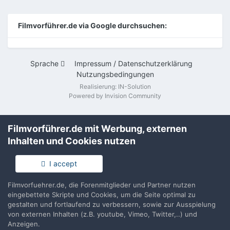
Filmvorführer.de via Google durchsuchen:
Sprache
Impressum / Datenschutzerklärung
Nutzungsbedingungen
Realisierung: IN-Solution
Powered by Invision Community
Filmvorführer.de mit Werbung, externen
Inhalten und Cookies nutzen
I accept
Filmvorfuehrer.de, die Forenmitglieder und Partner nutzen
eingebettete Skripte und Cookies, um die Seite optimal zu
gestalten und fortlaufend zu verbessern, sowie zur Ausspielung
von externen Inhalten (z.B. youtube, Vimeo, Twitter,..) und
Anzeigen.