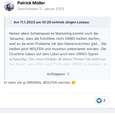
Patrick Müller
Geschrieben
11. Januar 2023
Am 11.1.2023 um 10:29 schrieb
Jürgen Lossau
:
Neben allem Schlamassel im Marketing kommt noch die
Tatsache, dass die Fotofilme nicht ORWO heißen dürfen,
weil es da wohl Probleme mit den Namensrechten gibt... Die
heißen jetzt WOLFEN und mussten umbenamst werden. Die
Cinefilme haben auf dem Label auch kein ORWO-Signet
aufgeprägt. Der neue Inhaber all dieser Firmen hat wohl nur
das Recht, seine Film- und TV-Studios ORWO zu nennen - in
England und Amerika.
Aufklappen
Er kann sie ja ORIGINAL WOLFEN nennen
🙂
2