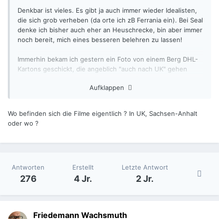
Denkbar ist vieles. Es gibt ja auch immer wieder Idealisten,
die sich grob verheben (da orte ich zB Ferrania ein). Bei Seal
denke ich bisher auch eher an Heuschrecke, bin aber immer
noch bereit, mich eines besseren belehren zu lassen!
Immerhin bekam ich gestern ein Foto von einem Berg DHL-
Kartons geschickt, die angeblich "auch nach UK" gehen
würden, und in denen sei auch meine Bestellung drin.
Aufklappen
Überhaut eine Antwort zu bekommen ist bei Orwo echt
schon ein Hauptgewinn.
🙂
Wo befinden sich die Filme eigentlich ? In UK, Sachsen-Anhalt
oder wo ?
Antworten
Erstellt
Letzte Antwort
276
4 Jr.
2 Jr.
Friedemann Wachsmuth