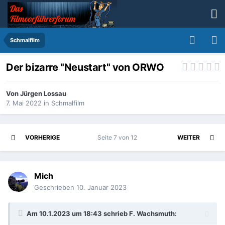
Schmalfilm
Der bizarre "Neustart" von ORWO
Von
Jürgen Lossau
7. Mai 2022
in
Schmalfilm
VORHERIGE
Seite 7 von 12
WEITER
Mich
Geschrieben
10. Januar 2023
Am 10.1.2023 um 18:43 schrieb
F. Wachsmuth
: