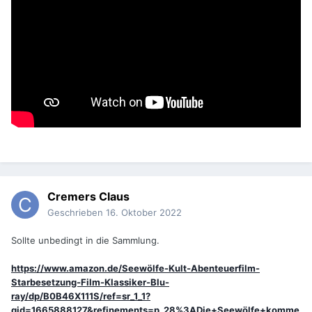
Cremers Claus
Geschrieben
16. Oktober 2022
Sollte unbedingt in die Sammlung.
https://www.amazon.de/Seewölfe-Kult-Abenteuerfilm-
Starbesetzung-Film-Klassiker-Blu-
ray/dp/B0B46X111S/ref=sr_1_1?
qid=1665888127&refinements=p_28%3ADie+Seewölfe+komme