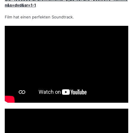
n&s=dvd&sr=1-1
Film hat einen perfekten Soundtrack.