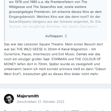
wo 1978 und 1980 u.a. die Premierefeiern von The
Wildgeese und The Seawolfes war, sowie weitere
grossangelegte Premieren. Ich erkenne dieses Kino an dem
Eingangsbereich. Welches Kino war das denn nun!? An der
Seewölfeparty übrigens aus der Schweiz angereist, Dr. Eric
Scotoni, der langjährige Betreiber des Apollo Cinerama in
Zürich.
Aufklappen
Das war das Leicester Square Theatre. Mein erster Besuch dort
war bei THE WILD GEESE in 35mm 4-Kanal Magnetton - mit
Ouvertüre, Pause, Intermezzo und Exit Music. Damals war das
noch ein einziger großer Saal. STARMAN und THE COLOUR OF
MONEY liefen dort in 70mm. Später wurde es zweigeteilt und
umbenannt (wenn ich mich korrekt erinnere hieß es dann "Odeon
West End"). Inzwischen gibt es dieses Kino leider nicht mehr.
Majorsmith
Geschrieben
21. Oktober 2022