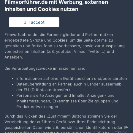
Filmvorführer.de mit Werbung, externen
Inhalten und Cookies nutzen
Anmelden
Du hast bereits ein Benutzerkonto? Melde Dich hier an.
I accept
Filmvorfuehrer.de, die Forenmitglieder und Partner nutzen
Jetzt anmelden
eingebettete Skripte und Cookies, um die Seite optimal zu
gestalten und fortlaufend zu verbessern, sowie zur Ausspielung
von externen Inhalten (z.B. youtube, Vimeo, Twitter,..) und
Anzeigen.
Die Verarbeitungszwecke im Einzelnen sind:
Teilen
Folgen
2
Informationen auf einem Gerät speichern und/oder abrufen
Datenübermittlung an Partner, auch n Länder ausserhalb
der EU (Drittstaatentransfer)
Zur Themenübersicht
Personalisierte Anzeigen und Inhalte, Anzeigen- und
Inhaltsmessungen, Erkenntnisse über Zielgruppen und
Produktentwicklungen
Durch das Klicken des „Zustimmen“-Buttons stimmen Sie der
Filmvorführer.de via Google durchsuchen:
Verarbeitung der auf Ihrem Gerät bzw. Ihrer Endeinrichtung
gespeicherten Daten wie z.B. persönlichen Identifikatoren oder IP-