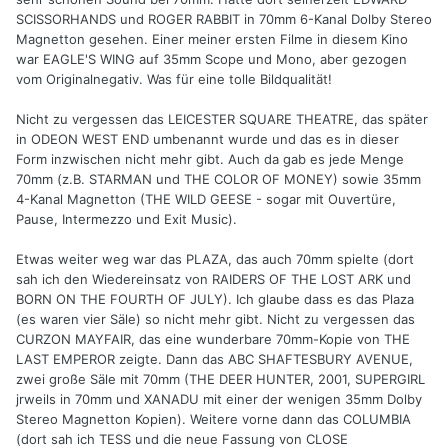
SCISSORHANDS und ROGER RABBIT in 70mm 6-Kanal Dolby Stereo
Magnetton gesehen. Einer meiner ersten Filme in diesem Kino
war EAGLE'S WING auf 35mm Scope und Mono, aber gezogen
vom Originalnegativ. Was für eine tolle Bildqualität!
Nicht zu vergessen das LEICESTER SQUARE THEATRE, das später
in ODEON WEST END umbenannt wurde und das es in dieser
Form inzwischen nicht mehr gibt. Auch da gab es jede Menge
70mm (z.B. STARMAN und THE COLOR OF MONEY) sowie 35mm
4-Kanal Magnetton (THE WILD GEESE - sogar mit Ouvertüre,
Pause, Intermezzo und Exit Music).
Etwas weiter weg war das PLAZA, das auch 70mm spielte (dort
sah ich den Wiedereinsatz von RAIDERS OF THE LOST ARK und
BORN ON THE FOURTH OF JULY). Ich glaube dass es das Plaza
(es waren vier Säle) so nicht mehr gibt. Nicht zu vergessen das
CURZON MAYFAIR, das eine wunderbare 70mm-Kopie von THE
LAST EMPEROR zeigte. Dann das ABC SHAFTESBURY AVENUE,
zwei große Säle mit 70mm (THE DEER HUNTER, 2001, SUPERGIRL
jrweils in 70mm und XANADU mit einer der wenigen 35mm Dolby
Stereo Magnetton Kopien). Weitere vorne dann das COLUMBIA
(dort sah ich TESS und die neue Fassung von CLOSE