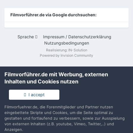
Filmvorführer.de via Google durchsuchen:
Sprache
Impressum / Datenschutzerklärung
Nutzungsbedingungen
Realisierung: IN-Solution
Powered by Invision Community
Filmvorführer.de mit Werbung, externen
Inhalten und Cookies nutzen
I accept
Filmvorfuehrer.de, die Forenmitglieder und Partner nutzen
eingebettete Skripte und Cookies, um die Seite optimal zu
gestalten und fortlaufend zu verbessern, sowie zur Ausspielung
von externen Inhalten (z.B. youtube, Vimeo, Twitter,..) und
Anzeigen.