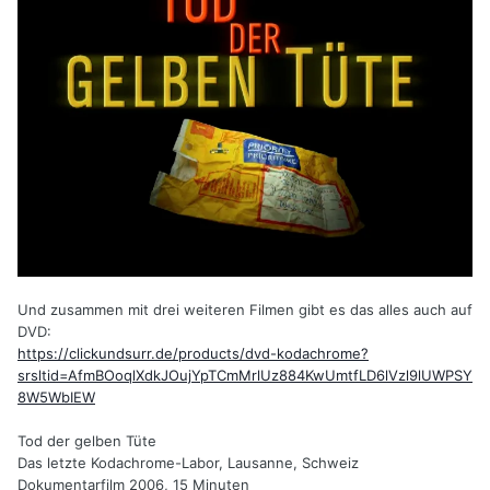
Und zusammen mit drei weiteren Filmen gibt es das alles auch auf
DVD:
https://clickundsurr.de/products/dvd-kodachrome?
srsltid=AfmBOoqlXdkJOujYpTCmMrlUz884KwUmtfLD6lVzl9lUWPSY
8W5WbIEW
Tod der gelben Tüte
Das letzte Kodachrome-Labor, Lausanne, Schweiz
Dokumentarfilm 2006, 15 Minuten