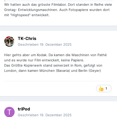
täglich Filme entwickelt, so dass die Wartezeit deutlich
Wir hatten auch das grösste Filmlabor. Dort standen in Reihe viele
kürzer war.
Gretag- Entwicklungsmaschinen. Auch Fotopapiere wurden dort
mit "Highspeed" entwickelt.
Das waren noch Zeiten, als die gelben Versandtüten mit
rotem Schriftzug und grünem Zollaufkleber im Briefkasten
lagen. Das Postauto war zufällig auch gelb und hatte einen
roten Schriftzug. Herrliche Farbkontraste wenn im Winter
TK-Chris
Schnee lag und der Briefkasten war auch weiß
🙂
Geschrieben
19. Dezember 2025
Hier gehts aber um Kodak. Da kamen die Maschinen von Pathé
und es wurde nur Film entwickelt, keine Papiere.
Das Größte Kopierwerk stand seinerzeit in Rom, gefolgt von
London, dann kamen München (Bavaria) und Berlin (Geyer)
1
triPod
Geschrieben
19. Dezember 2025