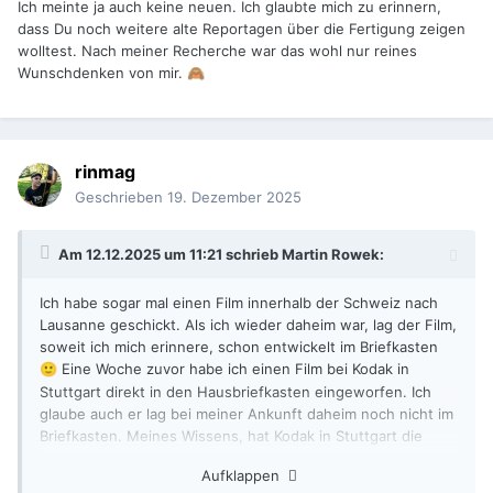
Ich meinte ja auch keine neuen. Ich glaubte mich zu erinnern,
dass Du noch weitere alte Reportagen über die Fertigung zeigen
wolltest. Nach meiner Recherche war das wohl nur reines
Wunschdenken von mir.
🙈
rinmag
Geschrieben
19. Dezember 2025
Am 12.12.2025 um 11:21 schrieb
Martin Rowek
:
Ich habe sogar mal einen Film innerhalb der Schweiz nach
Lausanne geschickt. Als ich wieder daheim war, lag der Film,
soweit ich mich erinnere, schon entwickelt im Briefkasten
Eine Woche zuvor habe ich einen Film bei Kodak in
🙂
Stuttgart direkt in den Hausbriefkasten eingeworfen. Ich
glaube auch er lag bei meiner Ankunft daheim noch nicht im
Briefkasten. Meines Wissens, hat Kodak in Stuttgart die
Filme gesammelt und 1x pro Woche nach Lausanne zur
Aufklappen
Entwicklung geschickt. In Lausanne wurden wahrscheinlich