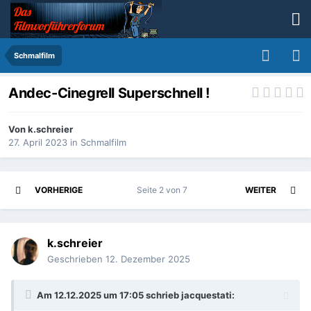
Schmalfilm
Andec-Cinegrell Superschnell !
Von
k.schreier
27. April 2023
in
Schmalfilm
VORHERIGE
Seite 2 von 7
WEITER
k.schreier
Geschrieben
12. Dezember 2025
Am 12.12.2025 um 17:05 schrieb
jacquestati
: