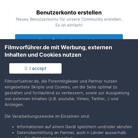
Benutzerkonto erstellen
Neues Benutzerkonto für unsere Community erstellen.
Es ist einfach!
Neues Benutzerkonto erstellen
Filmvorführer.de mit Werbung, externen
Inhalten und Cookies nutzen
Anmelden
Du hast bereits ein Benutzerkonto? Melde Dich hier an.
I accept
Jetzt anmelden
Filmvorfuehrer.de, die Forenmitglieder und Partner nutzen
eingebettete Skripte und Cookies, um die Seite optimal zu
gestalten und fortlaufend zu verbessern, sowie zur Ausspielung
von externen Inhalten (z.B. youtube, Vimeo, Twitter,..) und
Anzeigen.
Die Verarbeitungszwecke im Einzelnen sind:
Teilen
Folgen
6
Informationen auf einem Gerät speichern und/oder abrufen
Datenübermittlung an Partner, auch n Länder ausserhalb