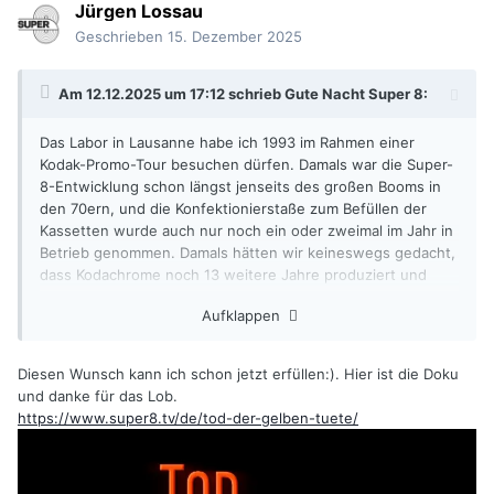
Jürgen Lossau
Geschrieben
15. Dezember 2025
Am 12.12.2025 um 17:12 schrieb
Gute Nacht Super 8
:
Das Labor in Lausanne habe ich 1993 im Rahmen einer
Kodak-Promo-Tour besuchen dürfen. Damals war die Super-
8-Entwicklung schon längst jenseits des großen Booms in
den 70ern, und die Konfektionierstaße zum Befüllen der
Kassetten wurde auch nur noch ein oder zweimal im Jahr in
Betrieb genommen. Damals hätten wir keineswegs gedacht,
dass Kodachrome noch 13 weitere Jahre produziert und
entwickelt werden würde. Es gab mal eine sehr schöne TV-
Aufklappen
Doku von Jürgen Lossau über die letzten Tage der Super-8-
Entwicklung in Lausanne im Jahre 2006. Vielleicht wäre es
interessant, zum 20jährigen Jubiläum des Endes der
Diesen Wunsch kann ich schon jetzt erfüllen:). Hier ist die Doku
Kodachrome-Produktion im nächsten Jahr diesen Film noch
und danke für das Lob.
einmal wieder sichtbar zu machen.
https://www.super8.tv/de/tod-der-gelben-tuete/