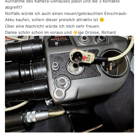
Aufnahme des Kamera-Gehäuses passt und die 3 Kontakte
abgreift?
Notfalls würde ich auch einen neuen/gebrauchten Einschraub-
Akku kaufen, sofern dieser preislich attraktiv ist
🙂
Über eine Nachricht würde ich mich sehr freuen.
Danke schön schon im voraus und
ige Grüsse, Richard
☀️