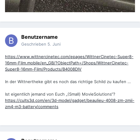
Benutzername
Geschrieben
5. Juni
https://www.wittnercinetec.com/epages/WittnerCinetec-Super8-
16mm-Film.mobile/en_GB/?ObjectPath=/Shops/WittnerCinetec-
Super8-16mm-Film/Products/B4008DIV
In der Wittnertheke gibt es noch das richtige Schild zu kaufen …
Ist eigentlich jemand von Euch „(Small) MovieSolutions“?
https://cults3d.com/en/3d-model/gadget/beaulieu-4008-zm-zmii-
zm4-m3-battery/comments