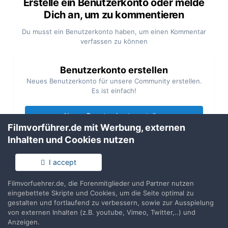
Erstelle ein Benutzerkonto oder melde
Dich an, um zu kommentieren
Du musst ein Benutzerkonto haben, um einen Kommentar
verfassen zu können
Benutzerkonto erstellen
Neues Benutzerkonto für unsere Community erstellen.
Es ist einfach!
Neues Benutzerkonto erstellen
Filmvorführer.de mit Werbung, externen
Inhalten und Cookies nutzen
Anmelden
Du hast bereits ein Benutzerkonto? Melde Dich hier an.
I accept
Filmvorfuehrer.de, die Forenmitglieder und Partner nutzen
Jetzt anmelden
eingebettete Skripte und Cookies, um die Seite optimal zu
gestalten und fortlaufend zu verbessern, sowie zur Ausspielung
von externen Inhalten (z.B. youtube, Vimeo, Twitter,..) und
Anzeigen.