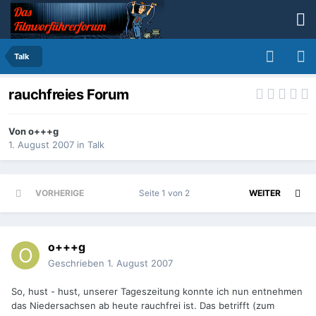
Talk
rauchfreies Forum
Von
o+++g
1. August 2007
in
Talk
VORHERIGE
Seite 1 von 2
WEITER
o+++g
Geschrieben
1. August 2007
So, hust - hust, unserer Tageszeitung konnte ich nun entnehmen
das Niedersachsen ab heute rauchfrei ist. Das betrifft (zum