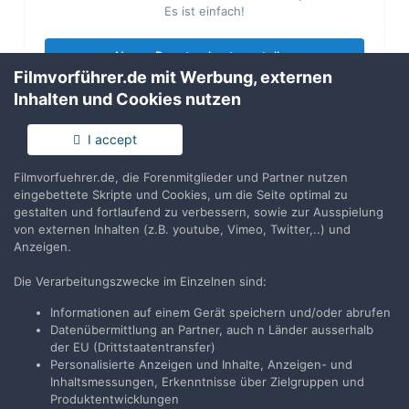
Es ist einfach!
Neues Benutzerkonto erstellen
Filmvorführer.de mit Werbung, externen
Inhalten und Cookies nutzen
Anmelden
Du hast bereits ein Benutzerkonto? Melde Dich hier an.
I accept
Filmvorfuehrer.de, die Forenmitglieder und Partner nutzen
Jetzt anmelden
eingebettete Skripte und Cookies, um die Seite optimal zu
gestalten und fortlaufend zu verbessern, sowie zur Ausspielung
von externen Inhalten (z.B. youtube, Vimeo, Twitter,..) und
Anzeigen.
Die Verarbeitungszwecke im Einzelnen sind:
Teilen
Folgen
1
Informationen auf einem Gerät speichern und/oder abrufen
Datenübermittlung an Partner, auch n Länder ausserhalb
der EU (Drittstaatentransfer)
Zur Themenübersicht
Personalisierte Anzeigen und Inhalte, Anzeigen- und
Inhaltsmessungen, Erkenntnisse über Zielgruppen und
Produktentwicklungen