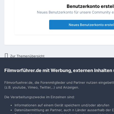
Benutzerkonto erstel
Neues Benutzerkonto für unsere Community erst
Neues Benutzerkonto erstel
Zur Themenübersicht
Filmvorführer.de mit Werbung, externen Inhalten
Startseite
Smalltalk
Talk
PAUSE
Filmvorfuehrer.de, die Forenmitglieder und Partner nutzen eingebet
(z.B. youtube, Vimeo, Twitter,..) und Anzeigen.
Filmvorführer.de via Google durchsuchen:
Die Verarbeitungszwecke im Einzelnen sind:
Informationen auf einem Gerät speichern und/oder abrufen
Sp
Datenübermittlung an Partner, auch n Länder ausserhalb der E