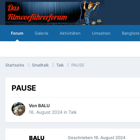
Forum
Galerie
Aktivitäten
Umsehen
Rangliste
Startseite
Smalltalk
Talk
PAUSE
PAUSE
Von
BALU
16. August 2024
in
Talk
BALU
Geschrieben
16. August 2024