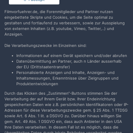
Filmvorfuehrer.de, die Forenmitglieder und Partner nutzen
Jetzt anmelden
eingebettete Skripte und Cookies, um die Seite optimal zu
gestalten und fortlaufend zu verbessern, sowie zur Ausspielung
von externen Inhalten (z.B. youtube, Vimeo, Twitter,..) und
Anzeigen.
Die Verarbeitungszwecke im Einzelnen sind:
Teilen
Folgen
0
Informationen auf einem Gerät speichern und/oder abrufen
Datenübermittlung an Partner, auch n Länder ausserhalb
der EU (Drittstaatentransfer)
Zur Themenübersicht
Personalisierte Anzeigen und Inhalte, Anzeigen- und
Inhaltsmessungen, Erkenntnisse über Zielgruppen und
Produktentwicklungen
Durch das Klicken des „Zustimmen“-Buttons stimmen Sie der
Filmvorführer.de via Google durchsuchen:
Verarbeitung der auf Ihrem Gerät bzw. Ihrer Endeinrichtung
gespeicherten Daten wie z.B. persönlichen Identifikatoren oder IP-
Adressen für diese Verarbeitungszwecke gem. § 25 Abs. 1 TTDSG
Sprache
Impressum / Datenschutzerklärung
sowie Art. 6 Abs. 1 lit. a DSGVO zu. Darüber hinaus willigen Sie
gem. Art. 49 Abs. 1 DSGVO ein, dass auch Anbieter in den USA
Nutzungsbedingungen
Ihre Daten verarbeiten. In diesem Fall ist es möglich, dass die
Realisierung: IN-Solution
übermittelten Daten durch lokale Behörden verarbeitet werden.