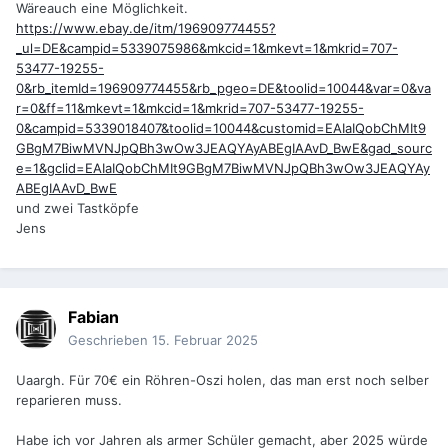
Wäreauch eine Möglichkeit.
https://www.ebay.de/itm/196909774455?
_ul=DE&campid=5339075986&mkcid=1&mkevt=1&mkrid=707-
53477-19255-
0&rb_itemId=196909774455&rb_pgeo=DE&toolid=10044&var=0&va
r=0&ff=11&mkevt=1&mkcid=1&mkrid=707-53477-19255-
0&campid=5339018407&toolid=10044&customid=EAIaIQobChMIt9
GBgM7BiwMVNJpQBh3wOw3JEAQYAyABEgIAAvD_BwE&gad_sourc
e=1&gclid=EAIaIQobChMIt9GBgM7BiwMVNJpQBh3wOw3JEAQYAy
ABEgIAAvD_BwE
und zwei Tastköpfe
Jens
Fabian
Geschrieben
15. Februar 2025
Uaargh. Für 70€ ein Röhren-Oszi holen, das man erst noch selber
reparieren muss.
Habe ich vor Jahren als armer Schüler gemacht, aber 2025 würde