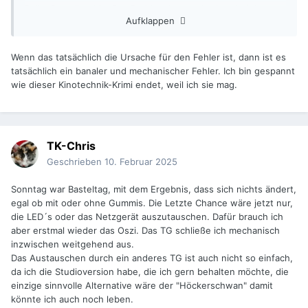
Rolle. Da soll er hin. Das Problem bestand schon bei den
Aufklappen
originalen FP20 Tongeräten mit zu dicken O-Ringen. Mit
Aufkommen der DTS Spur kam dann der Hubschrauber in
den Ton.
Wenn das tatsächlich die Ursache für den Fehler ist, dann ist es
Jens
tatsächlich ein banaler und mechanischer Fehler. Ich bin gespannt
wie dieser Kinotechnik-Krimi endet, weil ich sie mag.
TK-Chris
Geschrieben
10. Februar 2025
Sonntag war Basteltag, mit dem Ergebnis, dass sich nichts ändert,
egal ob mit oder ohne Gummis. Die Letzte Chance wäre jetzt nur,
die LED´s oder das Netzgerät auszutauschen. Dafür brauch ich
aber erstmal wieder das Oszi. Das TG schließe ich mechanisch
inzwischen weitgehend aus.
Das Austauschen durch ein anderes TG ist auch nicht so einfach,
da ich die Studioversion habe, die ich gern behalten möchte, die
einzige sinnvolle Alternative wäre der "Höckerschwan" damit
könnte ich auch noch leben.