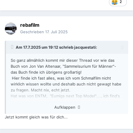
2
rebafilm
Geschrieben
17. Juli 2025
Am 17.7.2025 um 19:12 schrieb
jacquestati
:
So ganz allmählich kommt mir dieser Thread vor wie das
Buch von Jon Van Altenaar, "Sammelsurium für Männer"-
das Buch finde ich übrigens großartig!
Hier finde ich fast alles, was ich vom Schmalfilm nicht
wirklich wissen wollte und deshalb auch nicht gewagt habe
zu fragen. Macht nix, echt jetzt.
Hat was von ENTM, "Eumigs next Top Model"...., ich find's
witzig und amüsiere mich köstlich.
Aufklappen
Jetzt kommt gleich was für dich...