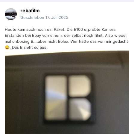
rebafilm
Geschrieben
17. Juli 2025
Heute kam auch noch ein Paket. Die E100 erprobte Kamera.
Erstanden bei Ebay von einem, der selbst noch filmt. Also wieder
mal unboxing B....aber nicht Bolex. Wer hätte das von mir gedacht
. Das B sieht so aus:
😅