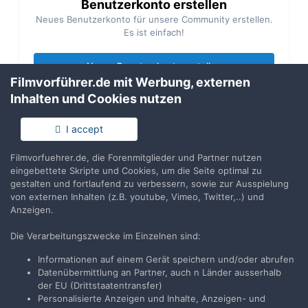
Benutzerkonto erstellen
Neues Benutzerkonto für unsere Community erstellen.
Es ist einfach!
Neues Benutzerkonto erstellen
Filmvorführer.de mit Werbung, externen
Inhalten und Cookies nutzen
Anmelden
Du hast bereits ein Benutzerkonto? Melde Dich hier an.
I accept
Filmvorfuehrer.de, die Forenmitglieder und Partner nutzen
Jetzt anmelden
eingebettete Skripte und Cookies, um die Seite optimal zu
gestalten und fortlaufend zu verbessern, sowie zur Ausspielung
von externen Inhalten (z.B. youtube, Vimeo, Twitter,..) und
Anzeigen.
Die Verarbeitungszwecke im Einzelnen sind:
Teilen
Folgen
6
Informationen auf einem Gerät speichern und/oder abrufen
Datenübermittlung an Partner, auch n Länder ausserhalb
der EU (Drittstaatentransfer)
Zur Themenübersicht
Personalisierte Anzeigen und Inhalte, Anzeigen- und