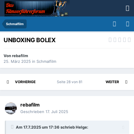
Schmalfilm
UNBOXING BOLEX
Von
rebafilm
25. März 2025
in
Schmalfilm
VORHERIGE
Seite 28 von 81
WEITER
rebafilm
Geschrieben
17. Juli 2025
Am 17.7.2025 um 17:36 schrieb
Helge
: