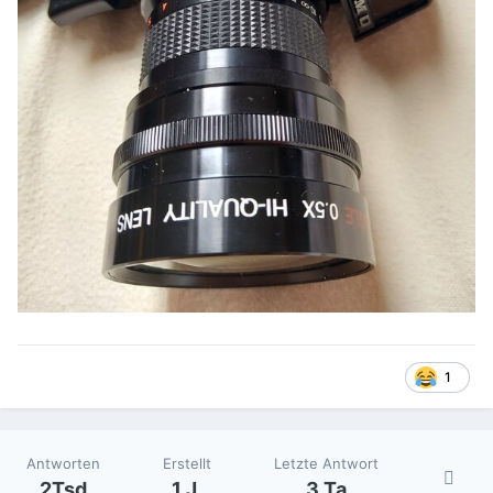
1
Antworten
Erstellt
Letzte Antwort
2Tsd
1 J.
3 Ta