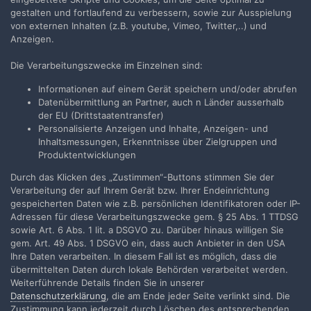
gestalten und fortlaufend zu verbessern, sowie zur Ausspielung
von externen Inhalten (z.B. youtube, Vimeo, Twitter,..) und
Anzeigen.
Die Verarbeitungszwecke im Einzelnen sind:
Teilen
Folgen
6
Informationen auf einem Gerät speichern und/oder abrufen
Datenübermittlung an Partner, auch n Länder ausserhalb
der EU (Drittstaatentransfer)
Zur Themenübersicht
Personalisierte Anzeigen und Inhalte, Anzeigen- und
Inhaltsmessungen, Erkenntnisse über Zielgruppen und
Produktentwicklungen
Durch das Klicken des „Zustimmen“-Buttons stimmen Sie der
Filmvorführer.de via Google durchsuchen:
Verarbeitung der auf Ihrem Gerät bzw. Ihrer Endeinrichtung
gespeicherten Daten wie z.B. persönlichen Identifikatoren oder IP-
Adressen für diese Verarbeitungszwecke gem. § 25 Abs. 1 TTDSG
Sprache
Impressum / Datenschutzerklärung
sowie Art. 6 Abs. 1 lit. a DSGVO zu. Darüber hinaus willigen Sie
gem. Art. 49 Abs. 1 DSGVO ein, dass auch Anbieter in den USA
Nutzungsbedingungen
Ihre Daten verarbeiten. In diesem Fall ist es möglich, dass die
Realisierung: IN-Solution
übermittelten Daten durch lokale Behörden verarbeitet werden.
Powered by Invision Community
Weiterführende Details finden Sie in unserer
Datenschutzerklärung
, die am Ende jeder Seite verlinkt sind. Die
Zustimmung kann jederzeit durch Löschen des entsprechenden