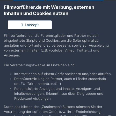
Neues Benutzerkonto erstellen
Filmvorführer.de mit Werbung, externen
Inhalten und Cookies nutzen
Anmelden
Du hast bereits ein Benutzerkonto? Melde Dich hier an.
I accept
Filmvorfuehrer.de, die Forenmitglieder und Partner nutzen
Jetzt anmelden
eingebettete Skripte und Cookies, um die Seite optimal zu
gestalten und fortlaufend zu verbessern, sowie zur Ausspielung
von externen Inhalten (z.B. youtube, Vimeo, Twitter,..) und
Anzeigen.
Die Verarbeitungszwecke im Einzelnen sind:
Teilen
Folgen
6
Informationen auf einem Gerät speichern und/oder abrufen
Datenübermittlung an Partner, auch n Länder ausserhalb
der EU (Drittstaatentransfer)
Zur Themenübersicht
Personalisierte Anzeigen und Inhalte, Anzeigen- und
Inhaltsmessungen, Erkenntnisse über Zielgruppen und
Produktentwicklungen
Durch das Klicken des „Zustimmen“-Buttons stimmen Sie der
Filmvorführer.de via Google durchsuchen:
Verarbeitung der auf Ihrem Gerät bzw. Ihrer Endeinrichtung